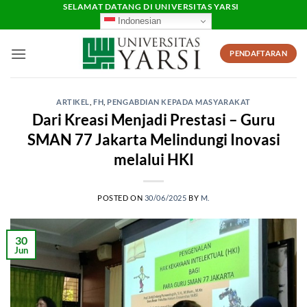
Skip
SELAMAT DATANG DI UNIVERSITAS YARSI
Indonesian
to
content
PENDAFTARAN
ARTIKEL
,
FH
,
PENGABDIAN KEPADA MASYARAKAT
Dari Kreasi Menjadi Prestasi – Guru
SMAN 77 Jakarta Melindungi Inovasi
melalui HKI
POSTED ON
30/06/2025
BY
M.
30
Jun