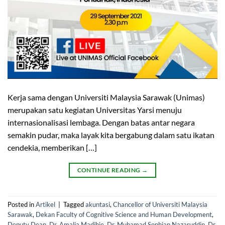
Kerja sama dengan Universiti Malaysia Sarawak (Unimas)
merupakan satu kegiatan Universitas Yarsi menuju
internasionalisasi lembaga. Dengan batas antar negara
semakin pudar, maka layak kita bergabung dalam satu ikatan
cendekia, memberikan […]
CONTINUE READING
→
Posted in
Artikel
|
Tagged
akuntasi
,
Chancellor of Universiti Malaysia
Sarawak
,
Dekan Faculty of Cognitive Science and Human Development
,
Deputy Dean
,
Dr. Amalia Madihie
,
Dr. Muhamad Sophian Nazaruddin
,
Dr.