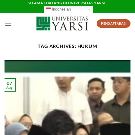
Skip
SELAMAT DATANG DI UNIVERSITAS YARSI
Indonesian
to
content
PENDAFTARAN
TAG ARCHIVES:
HUKUM
07
Aug