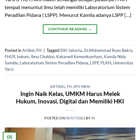
tempat menuntut ilmu telah memiliki Laboratorium Sistem
Peradilan Pidana ( LSPP). Menurut Kamila adanya LSPP […]
CONTINUE READING
→
Posted in
Artikel
,
FH
|
Tagged
DKI Jakarta
,
Dr.Mohammad Ryan Bakry
,
FHUY
,
hukum
,
Ibnu Chuldun
,
Kakanwil Kemenkumham
,
Kamila Nida
Samida
,
Laboratorium Sistem Peradilan Pidana
,
LSPP
,
PLKH
,
Universitas
Yarsi
ARTIKEL
,
FH
,
SPS-MKN
Ingin Naik Kelas, UMKM Harus Melek
Hukum, Inovasi, Digital dan Memiliki HKI
POSTED ON
05/07/2022
BY
M.
05