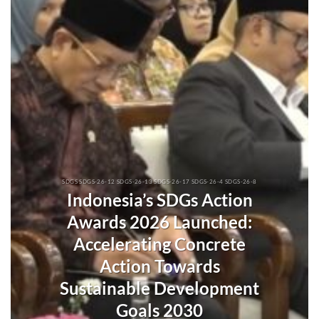
SDGS SDGS-26-12 SDGS-26-13 SDGS-26-17 SDGS-26-4 SDGS-26-8
Indonesia’s SDGs Action
Awards 2026 Launched:
Accelerating Concrete
Action Towards
Sustainable Development
Goals 2030