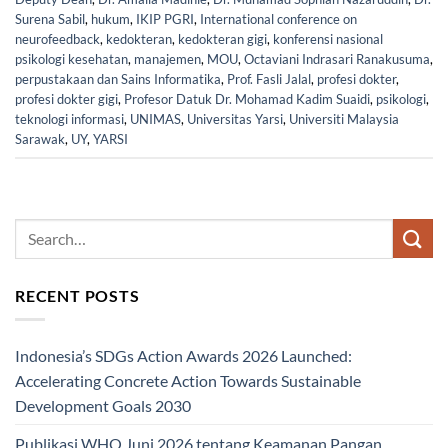
Surena Sabil
,
hukum
,
IKIP PGRI
,
International conference on
neurofeedback
,
kedokteran
,
kedokteran gigi
,
konferensi nasional
psikologi kesehatan
,
manajemen
,
MOU
,
Octaviani Indrasari Ranakusuma
,
perpustakaan dan Sains Informatika
,
Prof. Fasli Jalal
,
profesi dokter
,
profesi dokter gigi
,
Profesor Datuk Dr. Mohamad Kadim Suaidi
,
psikologi
,
teknologi informasi
,
UNIMAS
,
Universitas Yarsi
,
Universiti Malaysia
Sarawak
,
UY
,
YARSI
RECENT POSTS
Indonesia’s SDGs Action Awards 2026 Launched:
Accelerating Concrete Action Towards Sustainable
Development Goals 2030
Publikasi WHO Juni 2026 tentang Keamanan Pangan