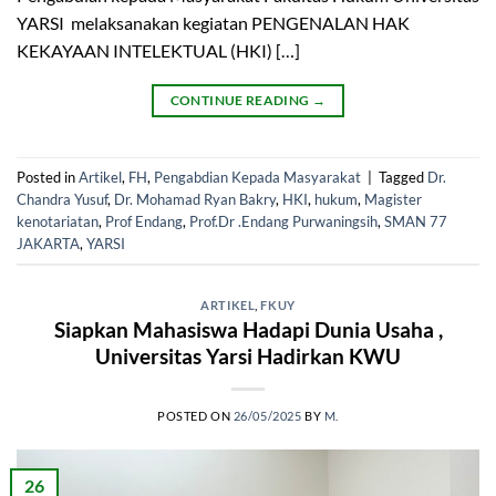
YARSI melaksanakan kegiatan PENGENALAN HAK
KEKAYAAN INTELEKTUAL (HKI) […]
CONTINUE READING
→
Posted in
Artikel
,
FH
,
Pengabdian Kepada Masyarakat
|
Tagged
Dr.
Chandra Yusuf
,
Dr. Mohamad Ryan Bakry
,
HKI
,
hukum
,
Magister
kenotariatan
,
Prof Endang
,
Prof.Dr .Endang Purwaningsih
,
SMAN 77
JAKARTA
,
YARSI
ARTIKEL
,
FKUY
Siapkan Mahasiswa Hadapi Dunia Usaha ,
Universitas Yarsi Hadirkan KWU
POSTED ON
26/05/2025
BY
M.
26