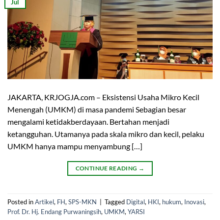
Jul
JAKARTA, KRJOGJA.com – Eksistensi Usaha Mikro Kecil
Menengah (UMKM) di masa pandemi Sebagian besar
mengalami ketidakberdayaan. Bertahan menjadi
ketangguhan. Utamanya pada skala mikro dan kecil, pelaku
UMKM hanya mampu menyambung […]
CONTINUE READING
→
Posted in
Artikel
,
FH
,
SPS-MKN
|
Tagged
Digital
,
HKI
,
hukum
,
Inovasi
,
Prof. Dr. Hj. Endang Purwaningsih
,
UMKM
,
YARSI