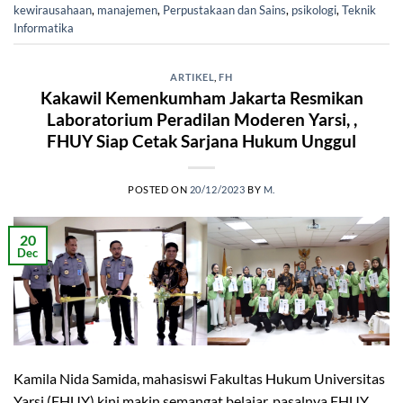
kewirausahaan
,
manajemen
,
Perpustakaan dan Sains
,
psikologi
,
Teknik
Informatika
ARTIKEL
,
FH
Kakawil Kemenkumham Jakarta Resmikan
Laboratorium Peradilan Moderen Yarsi, ,
FHUY Siap Cetak Sarjana Hukum Unggul
POSTED ON
20/12/2023
BY
M.
20
Dec
Kamila Nida Samida, mahasiswi Fakultas Hukum Universitas
Yarsi (FHUY) kini makin semangat belajar, pasalnya FHUY