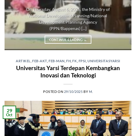
On Thursday, August 6, 2026, the Ministry of
National Development Planning/National
Development Planning Agency
(PPN/Bappenas) [...]
CONTINUE READING
→
ARTIKEL
,
FEB-AKT
,
FEB-MAN
,
FH
,
FK
,
FPSI
,
UNIVERSITASYARSI
Universitas Yarsi Terdepan Kembangkan
Inovasi dan Teknologi
POSTED ON
29/10/2025
BY
M.
29
Oct