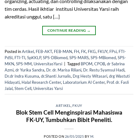
organizing, actuating, dan controlling dilaksanakan dengan
tim cerdas. Hasil ikhtiar institusi Universitas Yarsi raih
akreditasi unggul, satu […]
CONTINUE READING
→
Posted in
Artikel
,
FEB-AKT
,
FEB-MAN
,
FH
,
FK
,
FKG
,
FKUY
,
FPsi
,
FTI-
PdSI
,
FTI-TI
,
SpKKLP
,
SPS-DBiomed
,
SPS-MARS
,
SPS-MBiomed
,
SPS-
MKN
,
SPS-MM
,
UniversitasYarsi
|
Tagged
BPOM
,
CPOB
,
dr Sabrina
Azmi
,
dr Yurika Sandra
,
Dr. dr. Marisa Riliani
,
Dr. Restu Syamsul Hadi
,
Dr.dr Indra Kusuma
,
dr.Shanti Jurnalis
,
Drg Hesty Witasari
,
drg Wastuti
Hidayati
,
Halal Research Center
,
Laboratorium AI Center
,
Prof. dr. Fasli
Jalal
,
Stem Cell
,
Universitas Yarsi
ARTIKEL
,
FKUY
Blok Stem Cell Menginspirasi Mahasiswa
FK-UY, Tumbuhkan Bibit Peneliti.
POSTED ON
26/05/2025
BY
M.