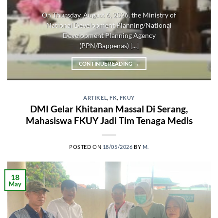
On Thursday, August 6, 2026, the Ministry of
National Development Planning/National
Development Planning Agency
(PPN/Bappenas) [...]
CONTINUE READING
→
ARTIKEL
,
FK
,
FKUY
DMI Gelar Khitanan Massal Di Serang,
Mahasiswa FKUY Jadi Tim Tenaga Medis
POSTED ON
18/05/2026
BY
M.
18
May