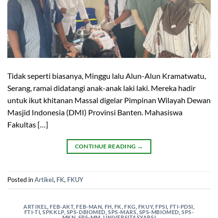
Tidak seperti biasanya, Minggu lalu Alun-Alun Kramatwatu,
Serang, ramai didatangi anak-anak laki laki. Mereka hadir
untuk ikut khitanan Massal digelar Pimpinan Wilayah Dewan
Masjid Indonesia (DMI) Provinsi Banten. Mahasiswa
Fakultas […]
CONTINUE READING
→
Posted in
Artikel
,
FK
,
FKUY
ARTIKEL
,
FEB-AKT
,
FEB-MAN
,
FH
,
FK
,
FKG
,
FKUY
,
FPSI
,
FTI-PDSI
,
FTI-TI
,
SPKKLP
,
SPS-DBIOMED
,
SPS-MARS
,
SPS-MBIOMED
,
SPS-
MKN
,
SPS-MM
,
UNIVERSITASYARSI