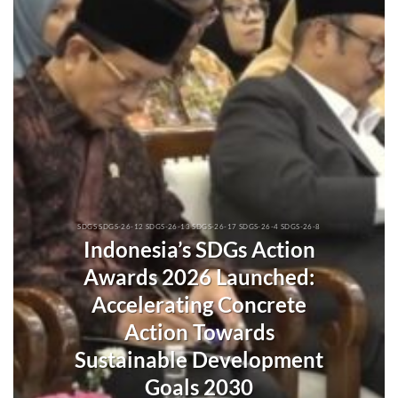
SDGS SDGS-26-12 SDGS-26-13 SDGS-26-17 SDGS-26-4 SDGS-26-8
Indonesia’s SDGs Action
Awards 2026 Launched:
Accelerating Concrete
Action Towards
Sustainable Development
Goals 2030