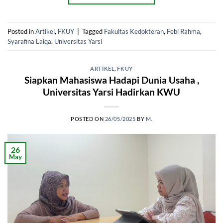
Posted in
Artikel
,
FKUY
|
Tagged
Fakultas Kedokteran
,
Febi Rahma
,
Syarafina Laiqa
,
Universitas Yarsi
ARTIKEL
,
FKUY
Siapkan Mahasiswa Hadapi Dunia Usaha ,
Universitas Yarsi Hadirkan KWU
POSTED ON
26/05/2025
BY
M.
26
May