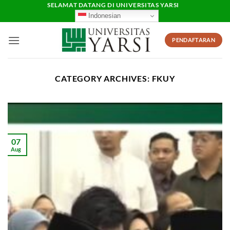
Skip
SELAMAT DATANG DI UNIVERSITAS YARSI
Indonesian
to
content
PENDAFTARAN
CATEGORY ARCHIVES:
FKUY
07
Aug