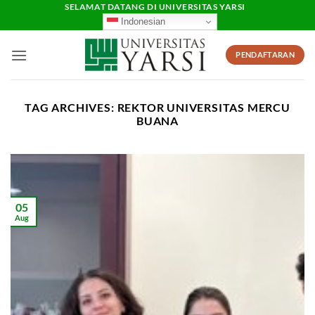
Skip
SELAMAT DATANG DI UNIVERSITAS YARSI
Indonesian
to
content
PENDAFTARAN
TAG ARCHIVES:
REKTOR UNIVERSITAS MERCU
BUANA
05
Aug