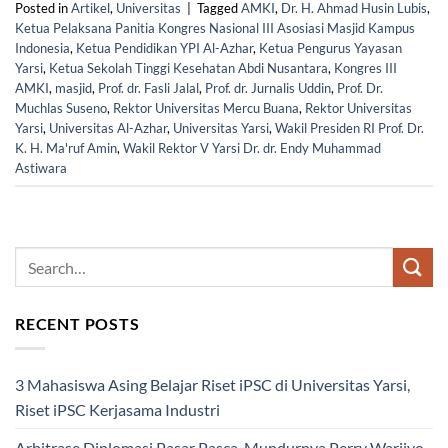
Posted in
Artikel
,
Universitas
|
Tagged
AMKI
,
Dr. H. Ahmad Husin Lubis
,
Ketua Pelaksana Panitia Kongres Nasional III Asosiasi Masjid Kampus
Indonesia
,
Ketua Pendidikan YPI Al-Azhar
,
Ketua Pengurus Yayasan
Yarsi
,
Ketua Sekolah Tinggi Kesehatan Abdi Nusantara
,
Kongres III
AMKI
,
masjid
,
Prof. dr. Fasli Jalal
,
Prof. dr. Jurnalis Uddin
,
Prof. Dr.
Muchlas Suseno
,
Rektor Universitas Mercu Buana
,
Rektor Universitas
Yarsi
,
Universitas Al-Azhar
,
Universitas Yarsi
,
Wakil Presiden RI Prof. Dr.
K. H. Ma'ruf Amin
,
Wakil Rektor V Yarsi Dr. dr. Endy Muhammad
Astiwara
RECENT POSTS
3 Mahasiswa Asing Belajar Riset iPSC di Universitas Yarsi,
Riset iPSC Kerjasama Industri
Arbitrase Diplomasi Pasar Pasca-Mundurnya Perry Warjiyo