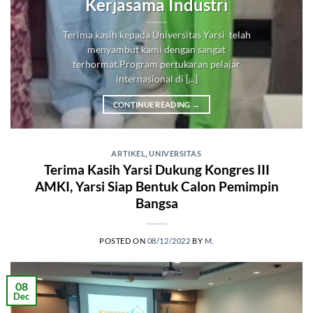
Kerjasama Industri
Terima kasih kepada Universitas Yarsi telah
menyambut kami dengan sangat
terhormat.Program pertukaran pelajar
internasional di [...]
CONTINUE READING
→
ARTIKEL
,
UNIVERSITAS
Terima Kasih Yarsi Dukung Kongres III
AMKI, Yarsi Siap Bentuk Calon Pemimpin
Bangsa
POSTED ON
08/12/2022
BY
M.
08
Dec