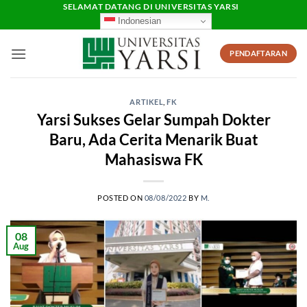
Skip
SELAMAT DATANG DI UNIVERSITAS YARSI
Indonesian
to
content
PENDAFTARAN
ARTIKEL
,
FK
Yarsi Sukses Gelar Sumpah Dokter
Baru, Ada Cerita Menarik Buat
Mahasiswa FK
POSTED ON
08/08/2022
BY
M.
08
Aug