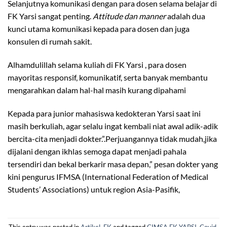
Selanjutnya komunikasi dengan para dosen selama belajar di
FK Yarsi sangat penting.
Attitude dan manner
adalah dua
kunci utama komunikasi kepada para dosen dan juga
konsulen di rumah sakit.
Alhamdulillah selama kuliah di FK Yarsi , para dosen
mayoritas responsif, komunikatif, serta banyak membantu
mengarahkan dalam hal-hal masih kurang dipahami
Kepada para junior mahasiswa kedokteran Yarsi saat ini
masih berkuliah, agar selalu ingat kembali niat awal adik-adik
bercita-cita menjadi dokter.”.Perjuangannya tidak mudah,jika
dijalani dengan ikhlas semoga dapat menjadi pahala
tersendiri dan bekal berkarir masa depan,” pesan dokter yang
kini pengurus IFMSA (International Federation of Medical
Students’ Associations) untuk region Asia-Pasifik,
This entry was posted in
Artikel
,
FK
and tagged
CIMSA FK YARSI
,
Covid-