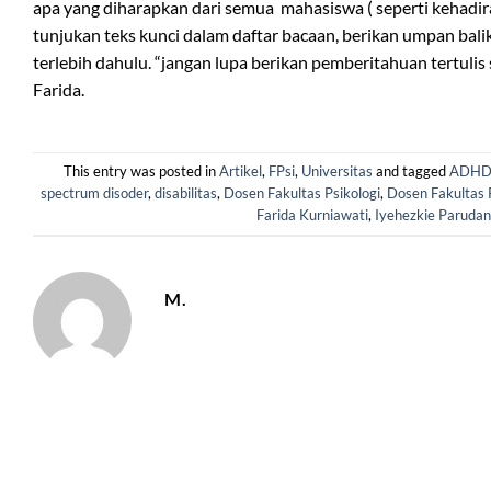
apa yang diharapkan dari semua mahasiswa ( seperti kehadir
tunjukan teks kunci dalam daftar bacaan, berikan umpan bal
terlebih dahulu. “jangan lupa berikan pemberitahuan tertuli
Farida.
This entry was posted in
Artikel
,
FPsi
,
Universitas
and tagged
ADH
spectrum disoder
,
disabilitas
,
Dosen Fakultas Psikologi
,
Dosen Fakultas P
Farida Kurniawati
,
Iyehezkie Parudan
M.