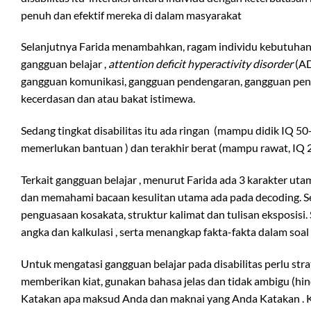
penuh dan efektif mereka di dalam masyarakat
Selanjutnya Farida menambahkan, ragam individu kebutuhan
gangguan belajar ,
attention deficit hyperactivity disorder
(A
gangguan komunikasi, gangguan pendengaran, gangguan penglih
kecerdasan dan atau bakat istimewa.
Sedang tingkat disabilitas itu ada ringan (mampu didik IQ 
memerlukan bantuan ) dan terakhir berat (mampu rawat, IQ 
Terkait gangguan belajar , menurut Farida ada 3 karakter 
dan memahami bacaan kesulitan utama ada pada decoding. Se
penguasaan kosakata, struktur kalimat dan tulisan eksposis
angka dan kalkulasi , serta menangkap fakta-fakta dalam soal 
Untuk mengatasi gangguan belajar pada disabilitas perlu str
memberikan kiat, gunakan bahasa jelas dan tidak ambigu (hinda
Katakan apa maksud Anda dan maknai yang Anda Katakan . Ke