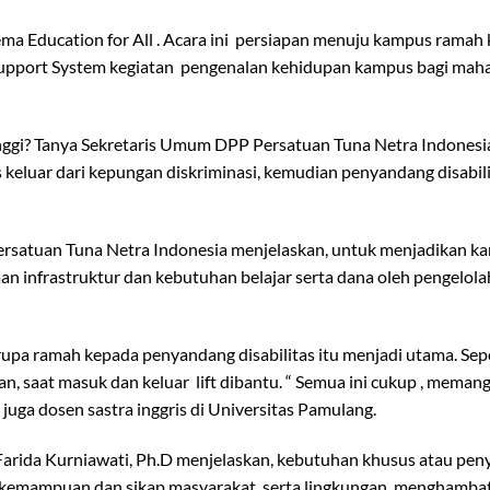
ema Education for All . Acara ini persiapan menuju kampus rama
nal Support System kegiatan pengenalan kehidupan kampus bagi mah
ggi? Tanya Sekretaris Umum DPP Persatuan Tuna Netra Indonesia
 keluar dari kepungan diskriminasi, kemudian penyandang disabil
ersatuan Tuna Netra Indonesia menjelaskan, untuk menjadikan k
 infrastruktur dan kebutuhan belajar serta dana oleh pengelol
upa ramah kepada penyandang disabilitas itu menjadi utama. Sep
, saat masuk dan keluar lift dibantu. “ Semua ini cukup , memang
, juga dosen sastra inggris di Universitas Pamulang.
 Farida Kurniawati, Ph.D menjelaskan, kebutuhan khusus atau pe
san kemampuan dan sikap masyarakat serta lingkungan menghambat 