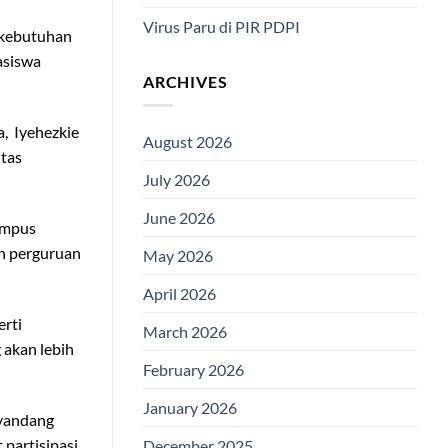
Virus Paru di PIR PDPI
h kebutuhan
asiswa
ARCHIVES
, Iyehezkie
August 2026
itas
July 2026
June 2026
ampus
ah perguruan
May 2026
April 2026
erti
March 2026
 akan lebih
February 2026
January 2026
nyandang
partisipasi
December 2025