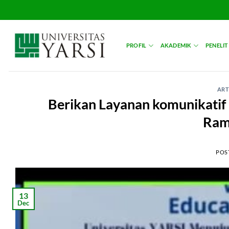
Skip
to
content
PROFIL
AKADEMIK
PENELIT
ART
Berikan Layanan komunikatif
Rama
POS
13
Dec