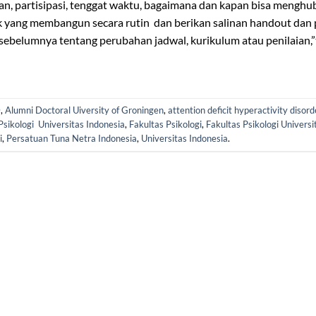
an, partisipasi, tenggat waktu, bagaimana dan kapan bisa menghu
ik yang membangun secara rutin dan berikan salinan handout dan 
s sebelumnya tentang perubahan jadwal, kurikulum atau penilaian,
D
,
Alumni Doctoral Uiversity of Groningen
,
attention deficit hyperactivity disord
sikologi Universitas Indonesia
,
Fakultas Psikologi
,
Fakultas Psikologi Universi
i
,
Persatuan Tuna Netra Indonesia
,
Universitas Indonesia
.