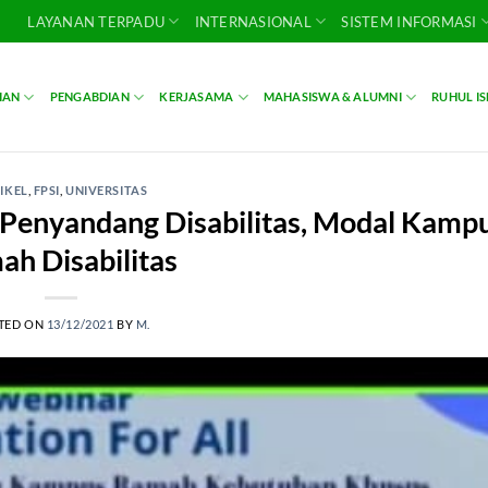
LAYANAN TERPADU
INTERNASIONAL
SISTEM INFORMASI
IAN
PENGABDIAN
KERJASAMA
MAHASISWA & ALUMNI
RUHUL I
IKEL
,
FPSI
,
UNIVERSITAS
 Penyandang Disabilitas, Modal Kamp
h Disabilitas
TED ON
13/12/2021
BY
M.