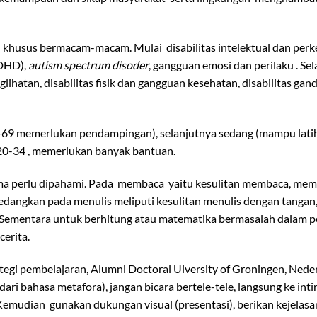
 khusus bermacam-macam. Mulai disabilitas intelektual dan per
DHD),
autism spectrum disoder
, gangguan emosi dan perilaku . Se
atan, disabilitas fisik dan gangguan kesehatan, disabilitas gan
50-69 memerlukan pendampingan), selanjutnya sedang (mampu lati
20-34 , memerlukan banyak bantuan.
utama perlu dipahami. Pada membaca yaitu kesulitan membaca, mem
dangkan pada menulis meliputi kesulitan menulis dengan tangan,
i. Sementara untuk berhitung atau matematika bermasalah dalam 
cerita.
ategi pembelajaran, Alumni Doctoral Uiversity of Groningen, Nede
ri bahasa metafora), jangan bicara bertele-tele, langsung ke inti
mudian gunakan dukungan visual (presentasi), berikan kejelasa