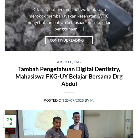
Kita ketahui bersama bahwa kebiasaan
merokok membahayakan kesehatan. WHO
menyebutkan bahwa kebiasaan merokok dan
penggunaan [...]
CONTINUE READING
→
ARTIKEL
,
FKG
Tambah Pengetahuan Digital Dentistry,
Mahasiswa FKG-UY Belajar Bersama Drg
Abdul
POSTED ON
25/07/2025
BY
M.
25
Jul