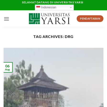
Skip
SELAMAT DATANG DI UNIVERSITAS YARSI
Indonesian
to
content
PENDAFTARAN
TAG ARCHIVES:
DRG
06
Aug