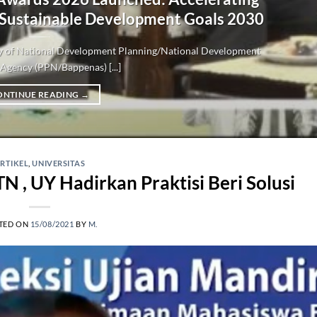
 Sustainable Development Goals 2030
try of National Development Planning/National Development
Agency (PPN/Bappenas) [...]
ONTINUE READING
→
RTIKEL
,
UNIVERSITAS
 , UY Hadirkan Praktisi Beri Solusi
TED ON
15/08/2021
BY
M.