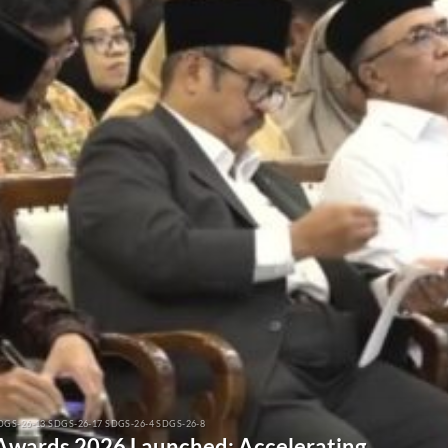
DGS-26-13 SDGS-26-17 SDGS-26-4 SDGS-26-8
 Awards 2026 Launched: Accelerating