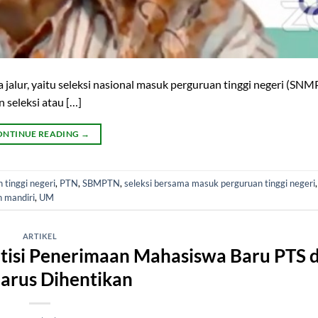
a jalur, yaitu seleksi nasional masuk perguruan tinggi negeri (SNM
 seleksi atau […]
ONTINUE READING
→
 tinggi negeri
,
PTN
,
SBMPTN
,
seleksi bersama masuk perguruan tinggi negeri
n mandiri
,
UM
ARTIKEL
tisi Penerimaan Mahasiswa Baru PTS 
arus Dihentikan