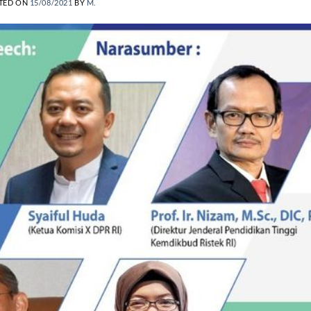
TED ON
15/08/2021
BY
M.