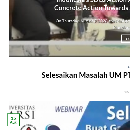
Concrete Action Towards
On Thursday, August 6, 2026, the Minis
Planning 
C
A
Selesaikan Masalah UM PTN
POS
15
Aug