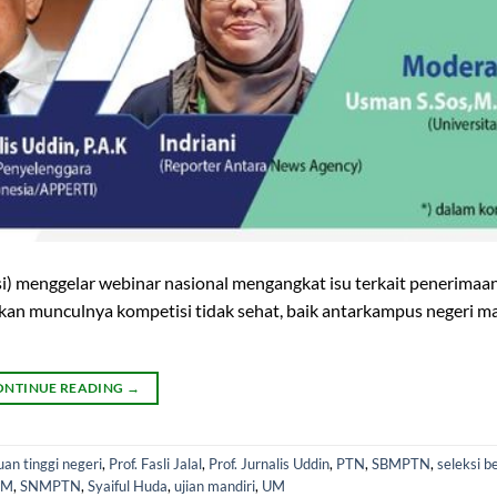
i) menggelar webinar nasional mengangkat isu terkait penerima
rkan munculnya kompetisi tidak sehat, baik antarkampus negeri 
ONTINUE READING
→
an tinggi negeri
,
Prof. Fasli Jalal
,
Prof. Jurnalis Uddin
,
PTN
,
SBMPTN
,
seleksi 
SM
,
SNMPTN
,
Syaiful Huda
,
ujian mandiri
,
UM