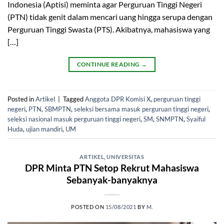
Indonesia (Aptisi) meminta agar Perguruan Tinggi Negeri
(PTN) tidak genit dalam mencari uang hingga serupa dengan
Perguruan Tinggi Swasta (PTS). Akibatnya, mahasiswa yang
[…]
CONTINUE READING
→
Posted in
Artikel
|
Tagged
Anggota DPR Komisi X
,
perguruan tinggi
negeri
,
PTN
,
SBMPTN
,
seleksi bersama masuk perguruan tinggi negeri
,
seleksi nasional masuk perguruan tinggi negeri
,
SM
,
SNMPTN
,
Syaiful
Huda
,
ujian mandiri
,
UM
ARTIKEL
,
UNIVERSITAS
DPR Minta PTN Setop Rekrut Mahasiswa
Sebanyak-banyaknya
POSTED ON
15/08/2021
BY
M.