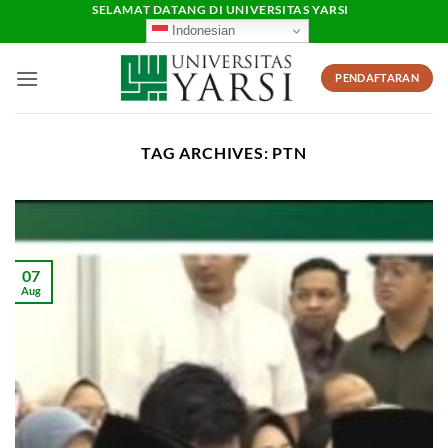
Skip
SELAMAT DATANG DI UNIVERSITAS YARSI
Indonesian
to
content
PENDAFTARAN
TAG ARCHIVES:
PTN
07
Aug