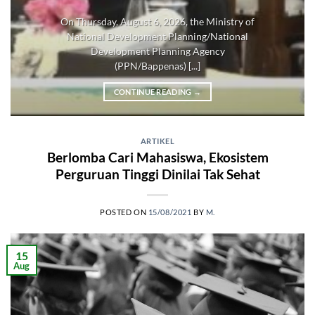
On Thursday, August 6, 2026, the Ministry of
National Development Planning/National
Development Planning Agency
(PPN/Bappenas) [...]
CONTINUE READING
→
ARTIKEL
Berlomba Cari Mahasiswa, Ekosistem
Perguruan Tinggi Dinilai Tak Sehat
POSTED ON
15/08/2021
BY
M.
15
Aug