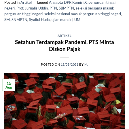
Posted in
Artikel
|
Tagged
Anggota DPR Komisi X
,
perguruan tinggi
negeri
,
Prof. Jurnalis Uddin
,
PTN
,
SBMPTN
,
seleksi bersama masuk
perguruan tinggi negeri
,
seleksi nasional masuk perguruan tinggi negeri
,
SM
,
SNMPTN
,
Syaiful Huda
,
ujian mandiri
,
UM
ARTIKEL
Setahun Terdampak Pandemi, PTS Minta
Diskon Pajak
POSTED ON
15/08/2021
BY
M.
15
Aug