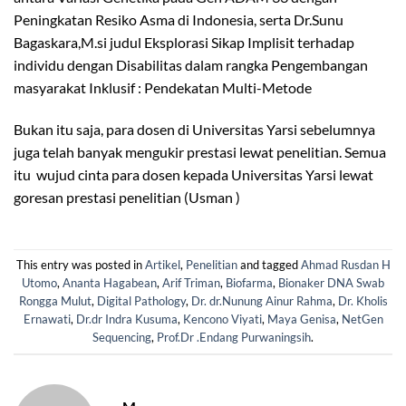
Peningkatan Resiko Asma di Indonesia, serta Dr.Sunu
Bagaskara,M.si judul Eksplorasi Sikap Implisit terhadap
individu dengan Disabilitas dalam rangka Pengembangan
masyarakat Inklusif : Pendekatan Multi-Metode
Bukan itu saja, para dosen di Universitas Yarsi sebelumnya
juga telah banyak mengukir prestasi lewat penelitian. Semua
itu wujud cinta para dosen kepada Universitas Yarsi lewat
goresan prestasi penelitian (Usman )
This entry was posted in
Artikel
,
Penelitian
and tagged
Ahmad Rusdan H
Utomo
,
Ananta Hagabean
,
Arif Triman
,
Biofarma
,
Bionaker DNA Swab
Rongga Mulut
,
Digital Pathology
,
Dr. dr.Nunung Ainur Rahma
,
Dr. Kholis
Ernawati
,
Dr.dr Indra Kusuma
,
Kencono Viyati
,
Maya Genisa
,
NetGen
Sequencing
,
Prof.Dr .Endang Purwaningsih
.