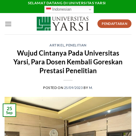
Skip
SELAMAT DATANG DI UNIVERSITAS YARSI
Indonesian
to
content
PENDAFTARAN
ARTIKEL
,
PENELITIAN
Wujud Cintanya Pada Universitas
Yarsi, Para Dosen Kembali Goreskan
Prestasi Penelitian
POSTED ON
25/09/2023
BY
M.
25
Sep