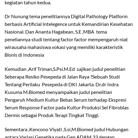
kegiatan tahun kedua.
Dr Nunung tema penelitiannya Digital Pathology Platform
berbasis Artificial Intelegence untuk Kemandirian Kesehatan
Nasional. Dan Ananta Hagabean, S.E ,MBA tema
peneliannya studi tentang factor factor mempengaruh niat
wirausaha mahasiswa vokasi yang memiliki karakteristik
Bisnis di Indonesia
Kemudian ,Arif Triman,S.Psi.M.Ed sajikan judul penelitian
Seberapa Resiko Pesepeda di Jalan Raya ?Sebuah Studi
Tentang Perilaku Pesepeda di DKI Jakarta. Dr.dr Indra
Kusuma M.Biomed menyampaikan judul penelitian
Pengaruh Medium Kultur Bebas Serum terhadap Ekspresi
Serum Response Factor pada Kultur Produksi Sel Fibroblas
Dermis sebagai Produk Terapi Tingkat Tinggi.
Sementara ,Kencono Viyati ,S.si,M.Biomed judul Hubungan
antara Variasi Genetika pada Gen ADAM 33 dengan