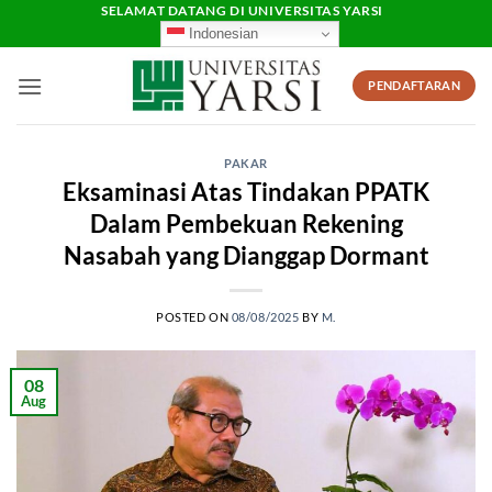
Skip
SELAMAT DATANG DI UNIVERSITAS YARSI
Indonesian
to
content
PENDAFTARAN
PAKAR
Eksaminasi Atas Tindakan PPATK
Dalam Pembekuan Rekening
Nasabah yang Dianggap Dormant
POSTED ON
08/08/2025
BY
M.
08
Aug