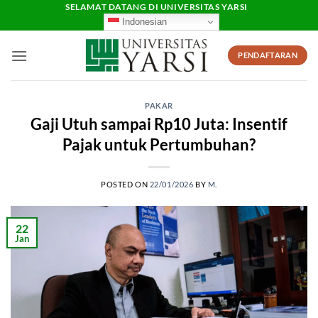
Skip
SELAMAT DATANG DI UNIVERSITAS YARSI
Indonesian
to
content
PENDAFTARAN
PAKAR
Gaji Utuh sampai Rp10 Juta: Insentif
Pajak untuk Pertumbuhan?
POSTED ON
22/01/2026
BY
M.
22
Jan