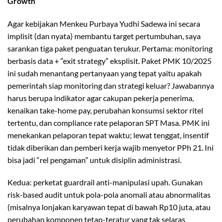
Growth
Agar kebijakan Menkeu Purbaya Yudhi Sadewa ini secara
implisit (dan nyata) membantu target pertumbuhan, saya
sarankan tiga paket penguatan terukur. Pertama: monitoring
berbasis data + “exit strategy” eksplisit. Paket PMK 10/2025
ini sudah menantang pertanyaan yang tepat yaitu apakah
pemerintah siap monitoring dan strategi keluar? Jawabannya
harus berupa indikator agar cakupan pekerja penerima,
kenaikan take-home pay, perubahan konsumsi sektor ritel
tertentu, dan compliance rate pelaporan SPT Masa. PMK ini
menekankan pelaporan tepat waktu; lewat tenggat, insentif
tidak diberikan dan pemberi kerja wajib menyetor PPh 21. Ini
bisa jadi “rel pengaman” untuk disiplin administrasi.
Kedua: perketat guardrail anti-manipulasi upah. Gunakan
risk-based audit untuk pola-pola anomali atau abnormalitas
(misalnya lonjakan karyawan tepat di bawah Rp10 juta, atau
perubahan komponen tetap-teratur yang tak selaras