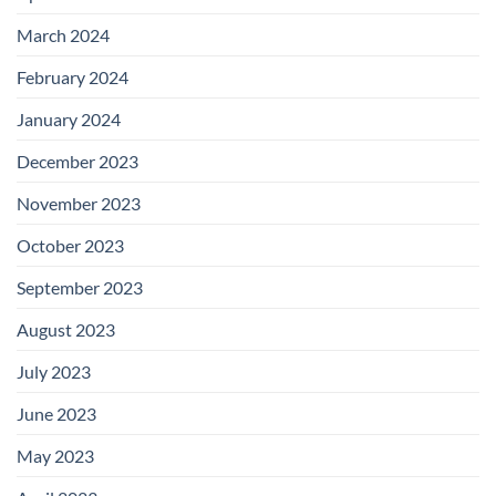
March 2024
February 2024
January 2024
December 2023
November 2023
October 2023
September 2023
August 2023
July 2023
June 2023
May 2023