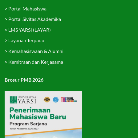
>
Portal Mahasiswa
>
Portal Sivitas Akademika
>
LMS YARSI (LAYAR)
>
Layanan Terpadu
>
Kemahasiswaan & Alumni
>
Kemitraan dan Kerjasama
Brosur PMB 2026