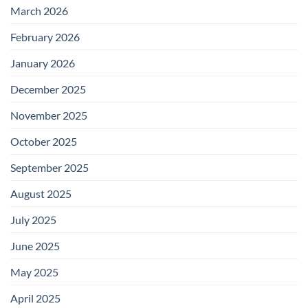
March 2026
February 2026
January 2026
December 2025
November 2025
October 2025
September 2025
August 2025
July 2025
June 2025
May 2025
April 2025