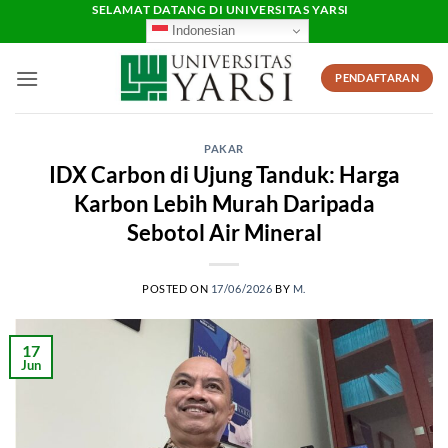
Skip
SELAMAT DATANG DI UNIVERSITAS YARSI
Indonesian
to
content
PENDAFTARAN
PAKAR
IDX Carbon di Ujung Tanduk: Harga
Karbon Lebih Murah Daripada
Sebotol Air Mineral
POSTED ON
17/06/2026
BY
M.
17
Jun