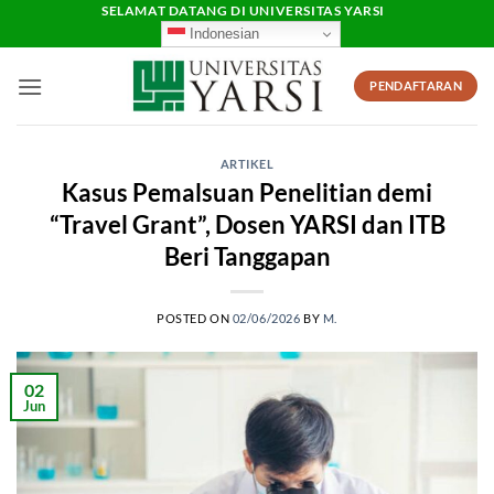
Skip
SELAMAT DATANG DI UNIVERSITAS YARSI
Indonesian
to
content
PENDAFTARAN
ARTIKEL
Kasus Pemalsuan Penelitian demi
“Travel Grant”, Dosen YARSI dan ITB
Beri Tanggapan
POSTED ON
02/06/2026
BY
M.
02
Jun