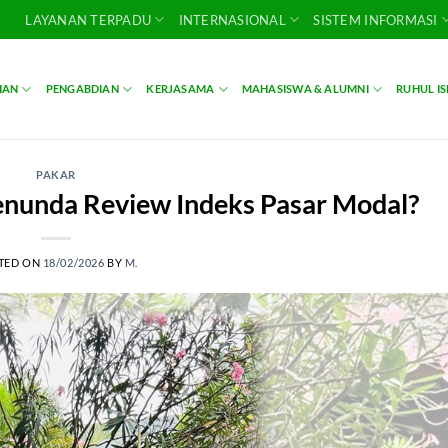
LAYANAN TERPADU
INTERNASIONAL
SISTEM INFORMASI
IAN
PENGABDIAN
KERJASAMA
MAHASISWA & ALUMNI
RUHUL I
PAKAR
nunda Review Indeks Pasar Modal?
TED ON
18/02/2026
BY
M.