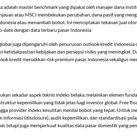
 adalah master benchmark yang dipakai oleh manajer dana institu
tinjauan atau MSCI membekukan perubahan, dana pasif yang mengi
ndonesia atau menambah bobot. Ini menciptakan tekanan jual otom
to-date dengan data terbaru pasar Indonesia.
global juga dipengaruhi oleh penurunan outlook kredit Indonesia 
n ketidakpastian kebijakan dan persepsi risiko yang meningkat. D
look kredit menaikkan risk premium pasar Indonesia sekaligus m
kan sekadar aspek teknis indeks belaka, melainkan elemen fund
ruktur kepemilikan yang tidak jelas bagi investor global. Free flo
ingga provider indeks kesulitan menilai bobot yang tepat. Untuk 
nformasi (disclosure), audit kepemilikan, dan standardisasi pel
al, tetapi juga memperkuat kualitas data pasar domestik yang pen