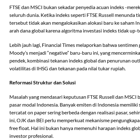
FTSE dan MSCI bukan sekadar penyedia acuan indeks -mereka
seluruh dunia. Ketika indeks seperti FTSE Russell menunda 
tersebut tidak akan mengalokasikan alokasi baru ke saham I
arah dana global karena algoritma investasi indeks tidak up-
Lebih jauh lagi, Financial Times melaporkan bahwa sentimen 
Moody’s menjadi “negative” baru-baru ini, yang mencerminka
pendek, kombinasi tekanan indeks global dan penurunan out
volatilitas di IHSG dan tekanan pada nilai tukar rupiah.
Reformasi Struktur dan Solusi
Masalah yang mendasari keputusan FTSE Russell dan MSCI bu
pasar modal Indonesia. Banyak emiten di Indonesia memiliki st
tercatat on paper sering berbeda dengan realisasi pasar, seh
ini, OJK dan BEI perlu memperkuat mekanisme pengungkapan i
free float. Hal ini bukan hanya memenuhi harapan indeks glob
investor profesional.