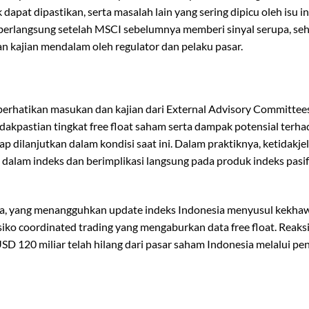
 dapat dipastikan, serta masalah lain yang sering dipicu oleh isu in
 berlangsung setelah MSCI sebelumnya memberi sinyal serupa, se
 kajian mendalam oleh regulator dan pelaku pasar.
erhatikan masukan dan kajian dari External Advisory Committee
idakpastian tingkat free float saham serta dampak potensial terh
tap dilanjutkan dalam kondisi saat ini. Dalam praktiknya, ketidakje
dalam indeks dan berimplikasi langsung pada produk indeks pasi
ya, yang menangguhkan update indeks Indonesia menyusul kekha
siko coordinated trading yang mengaburkan data free float. Reaks
 USD 120 miliar telah hilang dari pasar saham Indonesia melalui p