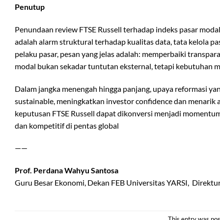
Penutup
Penundaan review FTSE Russell terhadap indeks pasar modal 
adalah alarm struktural terhadap kualitas data, tata kelola p
pelaku pasar, pesan yang jelas adalah: memperbaiki transpa
modal bukan sekadar tuntutan eksternal, tetapi kebutuhan 
Dalam jangka menengah hingga panjang, upaya reformasi ya
sustainable, meningkatkan investor confidence dan menarik a
keputusan FTSE Russell dapat dikonversi menjadi momentum 
dan kompetitif di pentas global
——
Prof. Perdana Wahyu Santosa
Guru Besar Ekonomi, Dekan FEB Universitas YARSI, Direktur
This entry was pos