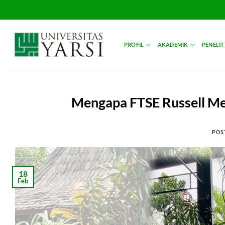
Skip
to
content
PROFIL
AKADEMIK
PENELIT
Mengapa FTSE Russell Me
POS
18
Feb