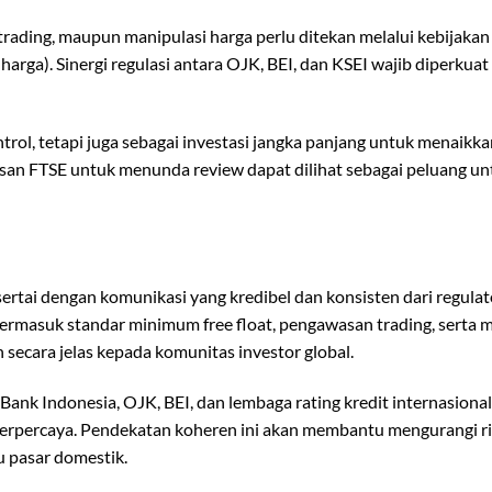
 trading, maupun manipulasi harga perlu ditekan melalui kebijakan
harga). Sinergi regulasi antara OJK, BEI, dan KSEI wajib diperkuat
trol, tetapi juga sebagai investasi jangka panjang untuk menaikka
tusan FTSE untuk menunda review dapat dilihat sebagai peluang un
isertai dengan komunikasi yang kredibel dan konsisten dari regula
-termasuk standar minimum free float, pengawasan trading, serta
secara jelas kepada komunitas investor global.
ank Indonesia, OJK, BEI, dan lembaga rating kredit internasiona
terpercaya. Pendekatan koheren ini akan membantu mengurangi ri
u pasar domestik.