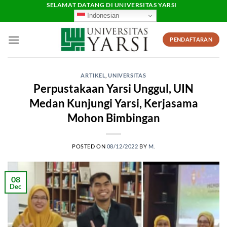
Skip
SELAMAT DATANG DI UNIVERSITAS YARSI
Indonesian
to
content
PENDAFTARAN
ARTIKEL
,
UNIVERSITAS
Perpustakaan Yarsi Unggul, UIN
Medan Kunjungi Yarsi, Kerjasama
Mohon Bimbingan
POSTED ON
08/12/2022
BY
M.
08
Dec