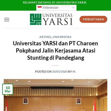
Skip
SELAMAT DATANG DI UNIVERSITAS YARSI
Indonesian
to
content
PENDAFTARAN
ARTIKEL
,
UNIVERSITAS
Universitas YARSI dan PT Charoen
Pokphand Jalin Kerjasama Atasi
Stunting di Pandeglang
POSTED ON
10/03/2020
BY
M.
10
Mar