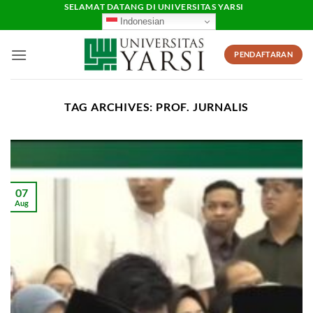
Skip
SELAMAT DATANG DI UNIVERSITAS YARSI
Indonesian
to
content
PENDAFTARAN
TAG ARCHIVES:
PROF. JURNALIS
07
Aug