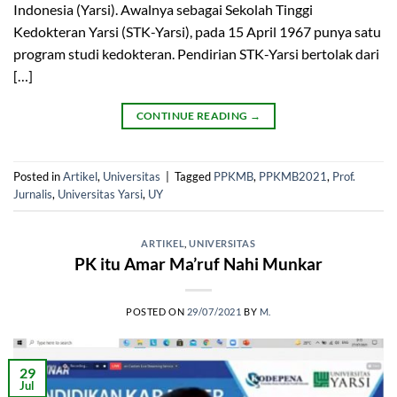
Indonesia (Yarsi). Awalnya sebagai Sekolah Tinggi
Kedokteran Yarsi (STK-Yarsi), pada 15 April 1967 punya satu
program studi kedokteran. Pendirian STK-Yarsi bertolak dari
[…]
CONTINUE READING
→
Posted in
Artikel
,
Universitas
|
Tagged
PPKMB
,
PPKMB2021
,
Prof.
Jurnalis
,
Universitas Yarsi
,
UY
ARTIKEL
,
UNIVERSITAS
PK itu Amar Ma’ruf Nahi Munkar
POSTED ON
29/07/2021
BY
M.
29
Jul