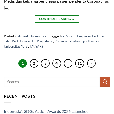
Medis dan keluarga penunggu pasien penderita Coronavirus
[…]
CONTINUE READING
→
Posted in
Artikel
,
Universitas
|
Tagged
dr. Miranti Pusparini
,
Prof. Fasli
Jalal
,
Prof. Jurnalis
,
PT Pokpahand
,
RS Persahabatan
,
Tjiu Thomas
,
Universitas Yarsi
,
UY
,
YARSI
1
2
3
4
…
11
RECENT POSTS
Indonesia’s SDGs Action Awards 2026 Launched: