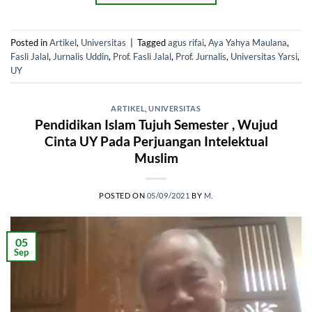
Posted in
Artikel
,
Universitas
|
Tagged
agus rifai
,
Aya Yahya Maulana
,
Fasli Jalal
,
Jurnalis Uddin
,
Prof. Fasli Jalal
,
Prof. Jurnalis
,
Universitas Yarsi
,
UY
ARTIKEL
,
UNIVERSITAS
Pendidikan Islam Tujuh Semester , Wujud
Cinta UY Pada Perjuangan Intelektual
Muslim
POSTED ON
05/09/2021
BY
M.
05
Sep