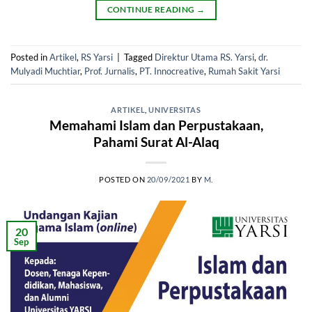
CONTINUE READING
→
Posted in
Artikel
,
RS Yarsi
|
Tagged
Direktur Utama RS. Yarsi
,
dr.
Mulyadi Muchtiar
,
Prof. Jurnalis
,
PT. Innocreative
,
Rumah Sakit Yarsi
ARTIKEL
,
UNIVERSITAS
Memahami Islam dan Perpustakaan,
Pahami Surat Al-Alaq
POSTED ON
20/09/2021
BY
M.
20
Sep