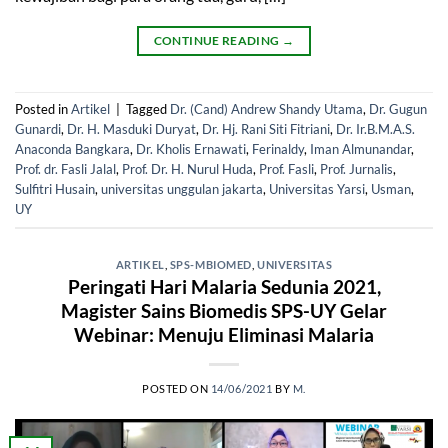
CONTINUE READING
→
Posted in
Artikel
|
Tagged
Dr. (Cand) Andrew Shandy Utama
,
Dr. Gugun
Gunardi
,
Dr. H. Masduki Duryat
,
Dr. Hj. Rani Siti Fitriani
,
Dr. Ir.B.M.A.S.
Anaconda Bangkara
,
Dr. Kholis Ernawati
,
Ferinaldy
,
Iman Almunandar
,
Prof. dr. Fasli Jalal
,
Prof. Dr. H. Nurul Huda
,
Prof. Fasli
,
Prof. Jurnalis
,
Sulfitri Husain
,
universitas unggulan jakarta
,
Universitas Yarsi
,
Usman
,
UY
ARTIKEL
,
SPS-MBIOMED
,
UNIVERSITAS
Peringati Hari Malaria Sedunia 2021,
Magister Sains Biomedis SPS-UY Gelar
Webinar: Menuju Eliminasi Malaria
POSTED ON
14/06/2021
BY
M.