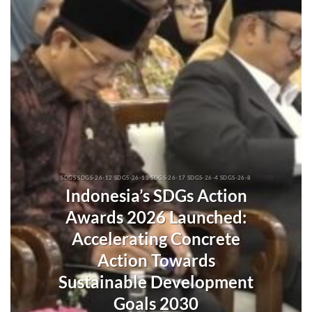
SDGS SDGS-26-12 SDGS-26-13 SDGS-26-17 SDGS-26-4 SDGS-26-8
Indonesia’s SDGs Action
Awards 2026 Launched:
Accelerating Concrete
Action Towards
Sustainable Development
Goals 2030