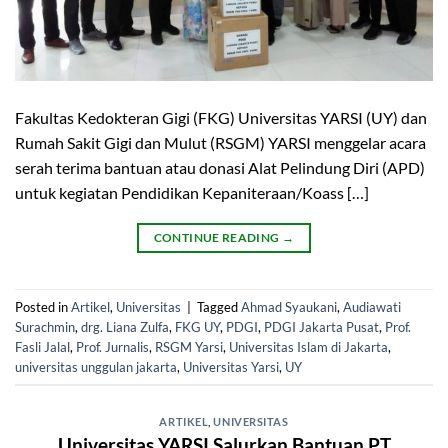
Fakultas Kedokteran Gigi (FKG) Universitas YARSI (UY) dan
Rumah Sakit Gigi dan Mulut (RSGM) YARSI menggelar acara
serah terima bantuan atau donasi Alat Pelindung Diri (APD)
untuk kegiatan Pendidikan Kepaniteraan/Koass […]
CONTINUE READING
→
Posted in
Artikel
,
Universitas
|
Tagged
Ahmad Syaukani
,
Audiawati
Surachmin
,
drg. Liana Zulfa
,
FKG UY
,
PDGI
,
PDGI Jakarta Pusat
,
Prof.
Fasli Jalal
,
Prof. Jurnalis
,
RSGM Yarsi
,
Universitas Islam di Jakarta
,
universitas unggulan jakarta
,
Universitas Yarsi
,
UY
ARTIKEL
,
UNIVERSITAS
Universitas YARSI Salurkan Bantuan PT