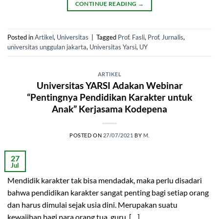
CONTINUE READING
→
Posted in
Artikel
,
Universitas
|
Tagged
Prof. Fasli
,
Prof. Jurnalis
,
universitas unggulan jakarta
,
Universitas Yarsi
,
UY
ARTIKEL
Universitas YARSI Adakan Webinar
“Pentingnya Pendidikan Karakter untuk
Anak” Kerjasama Kodepena
POSTED ON
27/07/2021
BY
M.
27
Jul
Mendidik karakter tak bisa mendadak, maka perlu disadari
bahwa pendidikan karakter sangat penting bagi setiap orang
dan harus dimulai sejak usia dini. Merupakan suatu
kewajiban bagi para orang tua, guru, […]