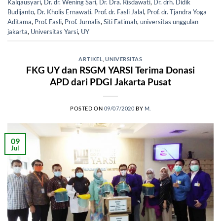
Kalqausyari
,
Dr. dr. Wening Sari
,
Dr. Dra. Risdawati
,
Dr. drh. Didik
Budijanto
,
Dr. Kholis Ernawati
,
Prof. dr. Fasli Jalal
,
Prof. dr. Tjandra Yoga
Aditama
,
Prof. Fasli
,
Prof. Jurnalis
,
Siti Fatimah
,
universitas unggulan
jakarta
,
Universitas Yarsi
,
UY
ARTIKEL
,
UNIVERSITAS
FKG UY dan RSGM YARSI Terima Donasi
APD dari PDGI Jakarta Pusat
POSTED ON
09/07/2020
BY
M.
09
Jul