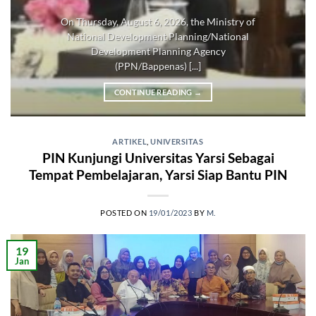
On Thursday, August 6, 2026, the Ministry of
National Development Planning/National
Development Planning Agency
(PPN/Bappenas) [...]
CONTINUE READING
→
ARTIKEL
,
UNIVERSITAS
PIN Kunjungi Universitas Yarsi Sebagai
Tempat Pembelajaran, Yarsi Siap Bantu PIN
POSTED ON
19/01/2023
BY
M.
19
Jan