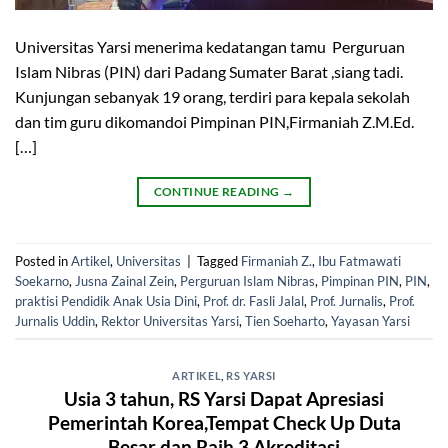
Universitas Yarsi menerima kedatangan tamu Perguruan
Islam Nibras (PIN) dari Padang Sumater Barat ,siang tadi.
Kunjungan sebanyak 19 orang, terdiri para kepala sekolah
dan tim guru dikomandoi Pimpinan PIN,Firmaniah Z.M.Ed.
[…]
CONTINUE READING
→
Posted in
Artikel
,
Universitas
|
Tagged
Firmaniah Z.
,
Ibu Fatmawati
Soekarno
,
Jusna Zainal Zein
,
Perguruan Islam Nibras
,
Pimpinan PIN
,
PIN
,
praktisi Pendidik Anak Usia Dini
,
Prof. dr. Fasli Jalal
,
Prof. Jurnalis
,
Prof.
Jurnalis Uddin
,
Rektor Universitas Yarsi
,
Tien Soeharto
,
Yayasan Yarsi
ARTIKEL
,
RS YARSI
Usia 3 tahun, RS Yarsi Dapat Apresiasi
Pemerintah Korea,Tempat Check Up Duta
Besar dan Raih 3 Akreditasi