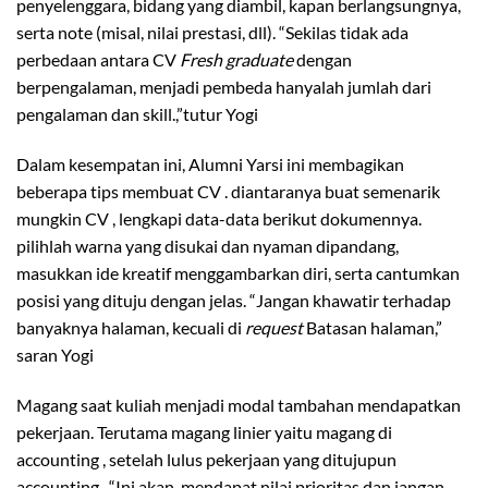
penyelenggara, bidang yang diambil, kapan berlangsungnya,
serta note (misal, nilai prestasi, dll). “Sekilas tidak ada
perbedaan antara CV
Fresh graduate
dengan
berpengalaman, menjadi pembeda hanyalah jumlah dari
pengalaman dan skill.,”tutur Yogi
Dalam kesempatan ini, Alumni Yarsi ini membagikan
beberapa tips membuat CV . diantaranya buat semenarik
mungkin CV , lengkapi data-data berikut dokumennya.
pilihlah warna yang disukai dan nyaman dipandang,
masukkan ide kreatif menggambarkan diri, serta cantumkan
posisi yang dituju dengan jelas. “Jangan khawatir terhadap
banyaknya halaman, kecuali di
request
Batasan halaman,”
saran Yogi
Magang saat kuliah menjadi modal tambahan mendapatkan
pekerjaan. Terutama magang linier yaitu magang di
accounting , setelah lulus pekerjaan yang ditujupun
accounting . “Ini akan mendapat nilai prioritas dan jangan