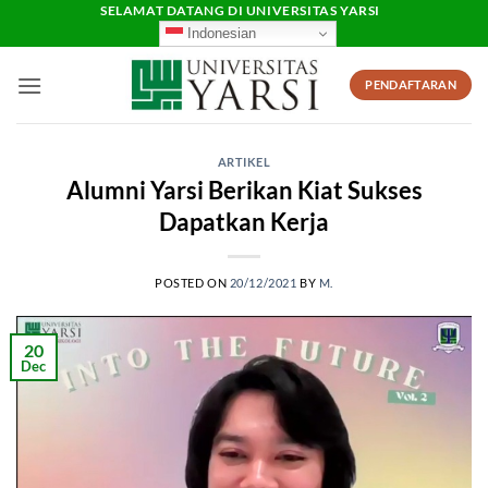
Skip
SELAMAT DATANG DI UNIVERSITAS YARSI
Indonesian
to
content
PENDAFTARAN
ARTIKEL
Alumni Yarsi Berikan Kiat Sukses
Dapatkan Kerja
POSTED ON
20/12/2021
BY
M.
20
Dec