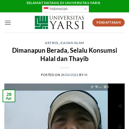
Skip
SELAMAT DATANG DI UNIVERSITAS YARSI
Indonesian
to
content
PENDAFTARAN
ARTIKEL
,
KAJIAN ISLAM
Dimanapun Berada, Selalu Konsumsi
Halal dan Thayib
POSTED ON
28/04/2022
BY
M.
28
Apr