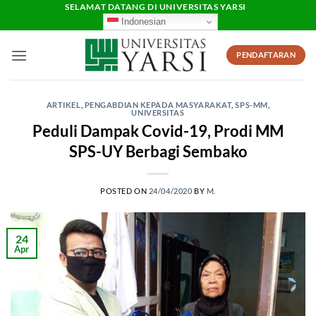
Skip
SELAMAT DATANG DI UNIVERSITAS YARSI
Indonesian
to
content
PENDAFTARAN
ARTIKEL
,
PENGABDIAN KEPADA MASYARAKAT
,
SPS-MM
,
UNIVERSITAS
Peduli Dampak Covid-19, Prodi MM
SPS-UY Berbagi Sembako
POSTED ON
24/04/2020
BY
M.
24
Apr