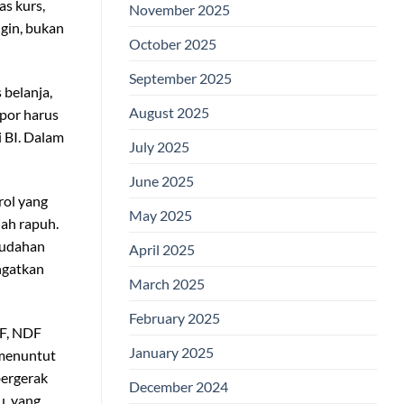
s kurs,
November 2025
ngin, bukan
October 2025
September 2025
 belanja,
August 2025
mpor harus
 BI. Dalam
July 2025
June 2025
rol yang
May 2025
iah rapuh.
emudahan
April 2025
ingatkan
March 2025
February 2025
DF, NDF
January 2025
k menuntut
bergerak
December 2024
u, yang