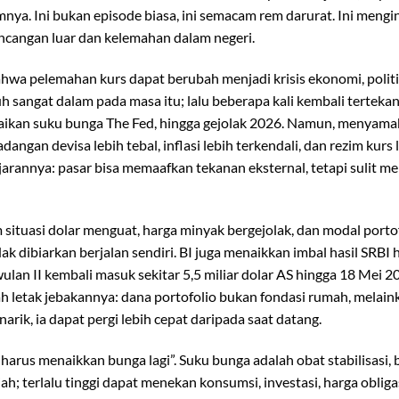
mnya. Ini bukan episode biasa, ini semacam rem darurat. Ini mengi
uncangan luar dan kelemahan dalam negeri.
ahwa pelemahan kurs dapat berubah menjadi krisis ekonomi, politik
h sangat dalam pada masa itu; lalu beberapa kali kembali terteka
kenaikan suku bunga The Fed, hingga gejolak 2026. Namun, menyam
dangan devisa lebih tebal, inflasi lebih terkendali, dan rezim kurs 
lajarannya: pasar bisa memaafkan tekanan eksternal, tetapi sulit 
 situasi dolar menguat, harga minyak bergejolak, dan modal port
 dibiarkan berjalan sendiri. BI juga menaikkan imbal hasil SRBI 
ulan II kembali masuk sekitar 5,5 miliar dolar AS hingga 18 Mei 20
h letak jebakannya: dana portofolio bukan fondasi rumah, melai
rik, ia dapat pergi lebih cepat daripada saat datang.
 harus menaikkan bunga lagi”. Suku bunga adalah obat stabilisasi,
; terlalu tinggi dapat menekan konsumsi, investasi, harga obliga