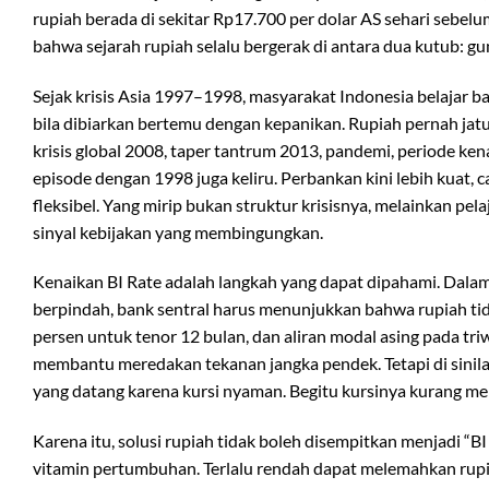
rupiah berada di sekitar Rp17.700 per dolar AS sehari sebelu
bahwa sejarah rupiah selalu bergerak di antara dua kutub: g
Sejak krisis Asia 1997–1998, masyarakat Indonesia belajar b
bila dibiarkan bertemu dengan kepanikan. Rupiah pernah jatu
krisis global 2008, taper tantrum 2013, pandemi, periode 
episode dengan 1998 juga keliru. Perbankan kini lebih kuat, ca
fleksibel. Yang mirip bukan struktur krisisnya, melainkan pe
sinyal kebijakan yang membingungkan.
Kenaikan BI Rate adalah langkah yang dapat dipahami. Dalam
berpindah, bank sentral harus menunjukkan bahwa rupiah tidak
persen untuk tenor 12 bulan, dan aliran modal asing pada triw
membantu meredakan tekanan jangka pendek. Tetapi di sinila
yang datang karena kursi nyaman. Begitu kursinya kurang mena
Karena itu, solusi rupiah tidak boleh disempitkan menjadi “BI
vitamin pertumbuhan. Terlalu rendah dapat melemahkan rupiah