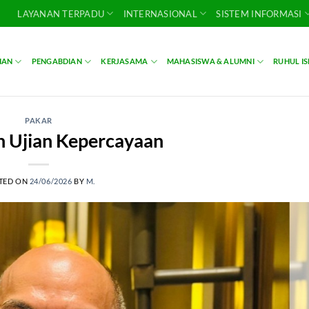
LAYANAN TERPADU
INTERNASIONAL
SISTEM INFORMASI
IAN
PENGABDIAN
KERJASAMA
MAHASISWA & ALUMNI
RUHUL I
PAKAR
n Ujian Kepercayaan
TED ON
24/06/2026
BY
M.