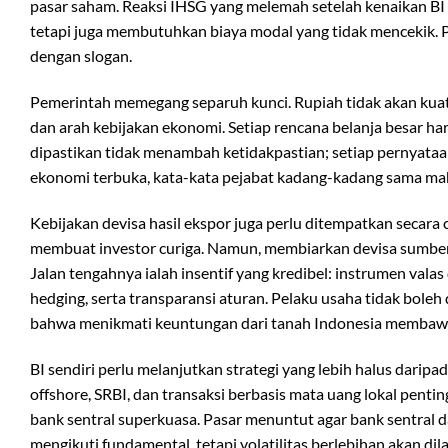
pasar saham. Reaksi IHSG yang melemah setelah kenaikan BI
tetapi juga membutuhkan biaya modal yang tidak mencekik. P
dengan slogan.
Pemerintah memegang separuh kunci. Rupiah tidak akan kuat se
dan arah kebijakan ekonomi. Setiap rencana belanja besar h
dipastikan tidak menambah ketidakpastian; setiap pernyataa
ekonomi terbuka, kata-kata pejabat kadang-kadang sama ma
Kebijakan devisa hasil ekspor juga perlu ditempatkan secara 
membuat investor curiga. Namun, membiarkan devisa sumber d
Jalan tengahnya ialah insentif yang kredibel: instrumen valas
hedging, serta transparansi aturan. Pelaku usaha tidak boleh
bahwa menikmati keuntungan dari tanah Indonesia membawa
BI sendiri perlu melanjutkan strategi yang lebih halus dari
offshore, SRBI, dan transaksi berbasis mata uang lokal pentin
bank sentral superkuasa. Pasar menuntut agar bank sentral 
mengikuti fundamental, tetapi volatilitas berlebihan akan di