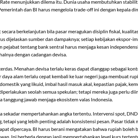
 Rate menunjukkan dilema itu. Dunia usaha membutuhkan stabilita
emerintah dan BI harus mengelola trade-off ini dengan kepala di
cara berkelanjutan bila pasar meragukan disiplin fiskal, kualitas
arus dijelaskan sumber dan dampaknya; setiap kebijakan ekspor-i
n pejabat tentang bank sentral harus menjaga kesan independensi
halnya dengan cadangan devisa.
cerdas. Menahan devisa terlalu keras dapat dianggap sebagai kont
aya alam terlalu cepat kembali ke luar negeri juga membuat rup
 domestik yang likuid, imbal hasil masuk akal, kepastian pajak, k
 diperlakukan seolah semua spekulan; tetapi mereka juga perlu di
 tanggung jawab menjaga ekosistem valas Indonesia.
pada sekadar mempertahankan angka tertentu. Intervensi spot, DN
g, tetapi yang lebih penting adalah konsistensi pesan. Pasar tida
dapat dipercaya. BI harus berani mengatakan bahwa rupiah boleh 
lawan. Ini berbeda dengan janji mempertahankan level kurs tertent