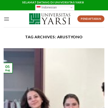
Skip
SELAMAT DATANG DI UNIVERSITAS YARSI
Indonesian
to
content
PENDAFTARAN
TAG ARCHIVES:
ARUSTYONO
05
Aug