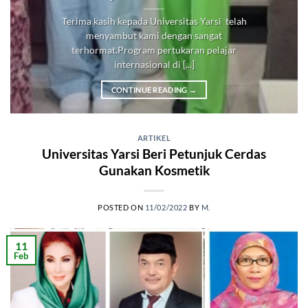
Terima kasih kepada Universitas Yarsi telah
menyambut kami dengan sangat
terhormat.Program pertukaran pelajar
internasional di [...]
CONTINUE READING
→
ARTIKEL
Universitas Yarsi Beri Petunjuk Cerdas
Gunakan Kosmetik
POSTED ON
11/02/2022
BY
M.
11
Feb