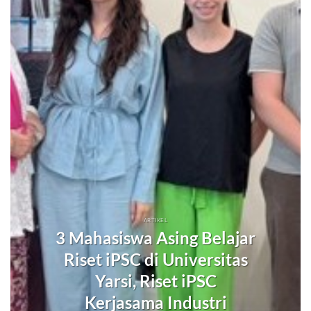
ARTIKEL
3 Mahasiswa Asing Belajar
Riset iPSC di Universitas
Yarsi, Riset iPSC
Kerjasama Industri