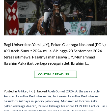
Bagi Universitas Yarsi (UY), Pekan Olahraga Nasional (PON)
XXI Aceh-Sumut 2024 mulai 8 hingga 20 September 2024
terasa istimewa. Pasalnya mahasiswa UY, Muhammad
Ibrahim Azka ikut berlaga sebagai atlet. Ibrahim […]
CONTINUE READING
→
Posted in
Artikel
,
FK
|
Tagged
Aceh-Sumut 2024
,
Arthayasa stable
,
Asosiasi Fakultas Kedokteran Gigi Indonesia
,
Fakultas Kedokteran
,
Grandprix Arthayasa
,
jendry palandeng
,
Muhammad Ibrahim Azka
,
pekan olahraga daerah
,
Pekan Olahraga Nasional
,
PON XXI
,
Prof. dr. Fasli