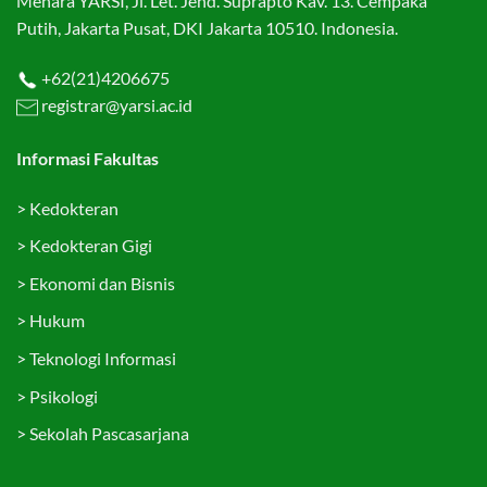
Menara YARSI, Jl. Let. Jend. Suprapto Kav. 13. Cempaka
Putih, Jakarta Pusat, DKI Jakarta 10510. Indonesia.
+62(21)4206675
registrar@yarsi.ac.id
Informasi Fakultas
>
Kedokteran
>
Kedokteran Gigi
>
Ekonomi dan Bisnis
>
Hukum
>
Teknologi Informasi
>
Psikologi
>
Sekolah Pascasarjana