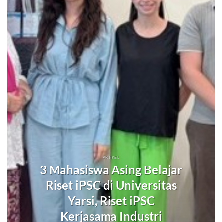
ARTIKEL
3 Mahasiswa Asing Belajar
Riset iPSC di Universitas
Yarsi, Riset iPSC
Kerjasama Industri