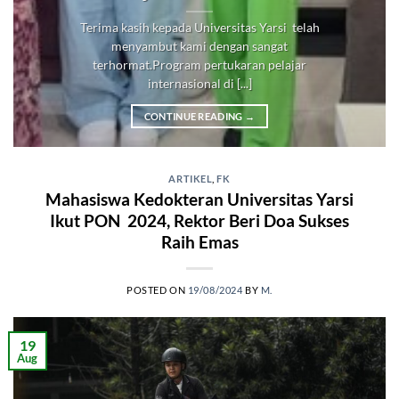
Terima kasih kepada Universitas Yarsi telah
menyambut kami dengan sangat
terhormat.Program pertukaran pelajar
internasional di [...]
CONTINUE READING
→
ARTIKEL
,
FK
Mahasiswa Kedokteran Universitas Yarsi
Ikut PON 2024, Rektor Beri Doa Sukses
Raih Emas
POSTED ON
19/08/2024
BY
M.
19
Aug