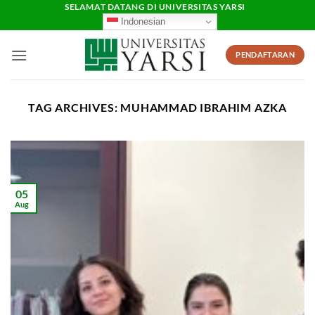
Skip
SELAMAT DATANG DI UNIVERSITAS YARSI
Indonesian
to
content
PENDAFTARAN
TAG ARCHIVES:
MUHAMMAD IBRAHIM AZKA
05
Aug