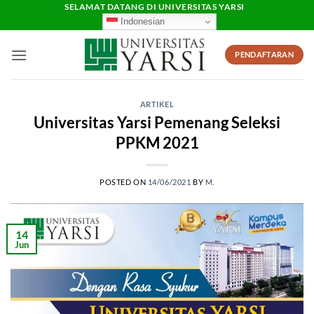
Skip
SELAMAT DATANG DI UNIVERSITAS YARSI
Indonesian
to
content
PENDAFTARAN
ARTIKEL
Universitas Yarsi Pemenang Seleksi
PPKM 2021
POSTED ON
14/06/2021
BY
M.
14
Jun