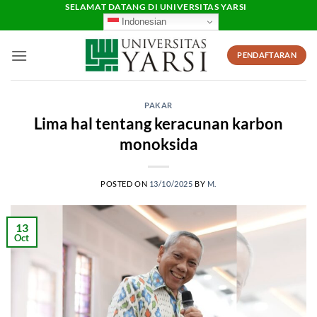
Skip
SELAMAT DATANG DI UNIVERSITAS YARSI
Indonesian
to
content
PENDAFTARAN
PAKAR
Lima hal tentang keracunan karbon
monoksida
POSTED ON
13/10/2025
BY
M.
13
Oct