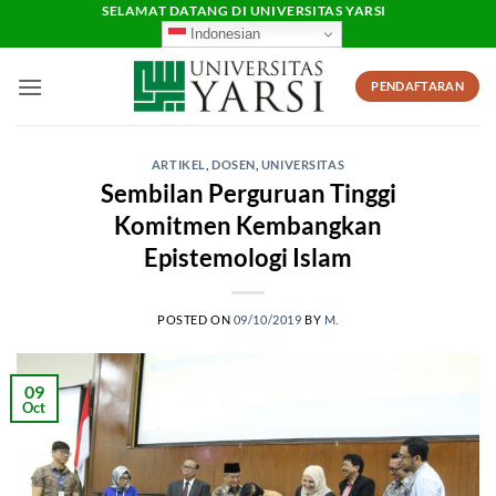
Skip
SELAMAT DATANG DI UNIVERSITAS YARSI
Indonesian
to
content
PENDAFTARAN
ARTIKEL
,
DOSEN
,
UNIVERSITAS
Sembilan Perguruan Tinggi
Komitmen Kembangkan
Epistemologi Islam
POSTED ON
09/10/2019
BY
M.
09
Oct