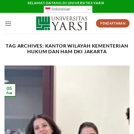
Skip
SELAMAT DATANG DI UNIVERSITAS YARSI
Indonesian
to
content
PENDAFTARAN
TAG ARCHIVES:
KANTOR WILAYAH KEMENTERIAN
HUKUM DAN HAM DKI JAKARTA
05
Aug