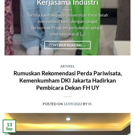
Kerjasama Industri
Terima kasih kepada Universitas Yarsi telah
menyambut kami dengan sangat
terhormat.Program pertukaran pelajar
internasional di [...]
CONTINUE READING
→
ARTIKEL
Rumuskan Rekomendasi Perda Pariwisata,
Kemenkumham DKI Jakarta Hadirkan
Pembicara Dekan FH UY
POSTED ON
13/09/2022
BY
M.
13
Sep