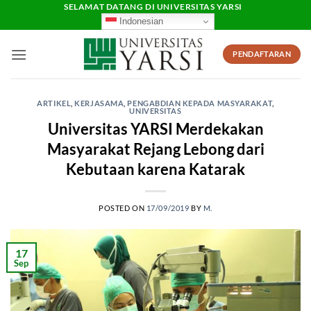
Skip
SELAMAT DATANG DI UNIVERSITAS YARSI
Indonesian
to
content
PENDAFTARAN
ARTIKEL
,
KERJASAMA
,
PENGABDIAN KEPADA MASYARAKAT
,
UNIVERSITAS
Universitas YARSI Merdekakan
Masyarakat Rejang Lebong dari
Kebutaan karena Katarak
POSTED ON
17/09/2019
BY
M.
17
Sep