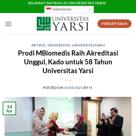
Skip
SELAMAT DATANG DI UNIVERSITAS YARSI
Indonesian
to
content
PENDAFTARAN
ARTIKEL
,
UNIVERSITAS
,
UNIVERSITASYARSI
Prodi MBiomedis Raih Akreditasi
Unggul, Kado untuk 58 Tahun
Universitas Yarsi
POSTED ON
14/04/2025
BY
M.
14
Apr