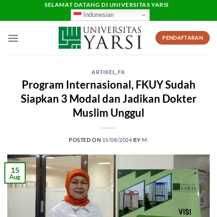
Skip
SELAMAT DATANG DI UNIVERSITAS YARSI
Indonesian
to
content
PENDAFTARAN
ARTIKEL
,
FK
Program Internasional, FKUY Sudah
Siapkan 3 Modal dan Jadikan Dokter
Muslim Unggul
POSTED ON
15/08/2024
BY
M.
15
Aug