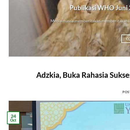
Publikasi WHO Juni
Media massa memberitakan memberitakan la
C
Adzkia, Buka Rahasia Sukse
POS
24
Oct