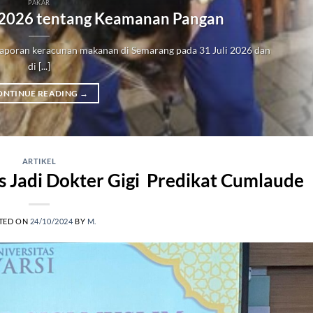
PAKAR
 2026 tentang Keamanan Pangan
poran keracunan makanan di Semarang pada 31 Juli 2026 dan
di [...]
ONTINUE READING
→
ARTIKEL
s Jadi Dokter Gigi Predikat Cumlaude
TED ON
24/10/2024
BY
M.