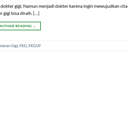
au dokter gigi. Namun menjadi dokter karena ingin mewujudkan cita-
gigi bisa diraih. […]
ONTINUE READING
→
kteran Gigi
,
FKG
,
FKGUY