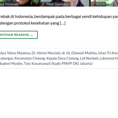
rebak di Indonesia, berdampak pada berbagai sendi kehidupan ya
i dengan protokol kesehatan yang […]
ONTINUE READING
→
d
Aya Yahya Maulana
,
Dr. Himmi Marsiati
,
dr. Hj. Diniwati Mukhta
,
Intan Tri Ann
cabungur
,
Kecamatan Ciseeng
,
Kepala Desa Ciseeng
,
Leli Nurlaeli
,
Lukmanul H
Buqhori Muslim
,
Tuty Kusumawati (Kadis PPAPP DKI Jakarta)