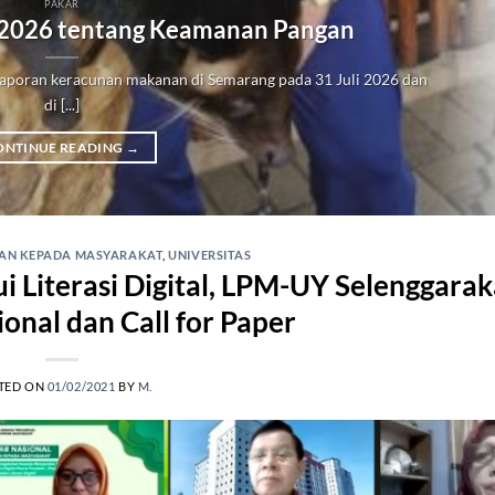
PAKAR
 2026 tentang Keamanan Pangan
poran keracunan makanan di Semarang pada 31 Juli 2026 dan
di [...]
ONTINUE READING
→
AN KEPADA MASYARAKAT
,
UNIVERSITAS
 Literasi Digital, LPM-UY Selenggara
onal dan Call for Paper
TED ON
01/02/2021
BY
M.