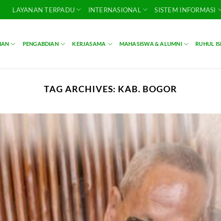
LAYANAN TERPADU
INTERNASIONAL
SISTEM INFORMASI
IAN
PENGABDIAN
KERJASAMA
MAHASISWA & ALUMNI
RUHUL I
TAG ARCHIVES:
KAB. BOGOR