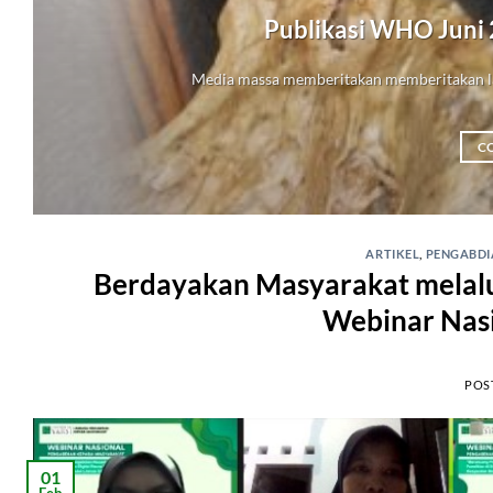
Publikasi WHO Juni
Media massa memberitakan memberitakan la
C
ARTIKEL
,
PENGABDI
Berdayakan Masyarakat melalui
Webinar Nasi
POS
01
Feb