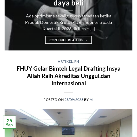
daya beli
Ada optimisme sekaligus kewaspadaan ketika
Produk Domestik Bruto (PDB) Indonesia pada
Kuartal II-2026 dirilis ke [...]
CONTINUE READING
→
ARTIKEL
,
FH
FHUY Gelar Bimtek Legal Drafting Insya
Allah Raih Akreditas Unggul,dan
Internasional
POSTED ON
25/09/2023
BY
M.
25
Sep