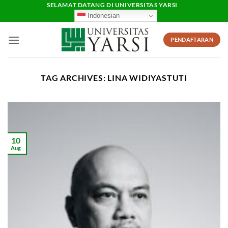
Skip
SELAMAT DATANG DI UNIVERSITAS YARSI
Indonesian
to
content
PENDAFTARAN
TAG ARCHIVES:
LINA WIDIYASTUTI
10
Aug