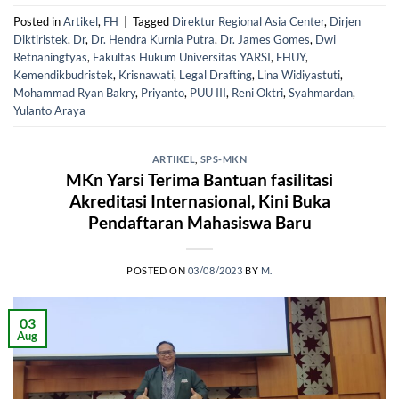
Posted in
Artikel
,
FH
|
Tagged
Direktur Regional Asia Center
,
Dirjen
Diktiristek
,
Dr
,
Dr. Hendra Kurnia Putra
,
Dr. James Gomes
,
Dwi
Retnaningtyas
,
Fakultas Hukum Universitas YARSI
,
FHUY
,
Kemendikbudristek
,
Krisnawati
,
Legal Drafting
,
Lina Widiyastuti
,
Mohammad Ryan Bakry
,
Priyanto
,
PUU III
,
Reni Oktri
,
Syahmardan
,
Yulanto Araya
ARTIKEL
,
SPS-MKN
MKn Yarsi Terima Bantuan fasilitasi
Akreditasi Internasional, Kini Buka
Pendaftaran Mahasiswa Baru
POSTED ON
03/08/2023
BY
M.
03
Aug