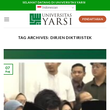
Skip
SELAMAT DATANG DI UNIVERSITAS YARSI
Indonesian
to
content
PENDAFTARAN
TAG ARCHIVES:
DIRJEN DIKTIRISTEK
07
Aug