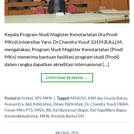
Kepala Program Studi Magister Kenotariatan (Ka Prodi
MKn)Universitas Yarsi, Dr.Chandra Yusuf ,S.H.M.B.A,LLM,
mengatakan, Program Studi Magister Kenotariatan (Prodi
MKn) menerima bantuan fasilitasi program studi (Prodi)
dalam rangka dapatkan akreditasi internasional […]
CONTINUE READING
→
Posted in
Artikel
,
SPS-MKN
|
Tagged
APHEISY
,
ASM dan Guyub Rukun
,
Asmamitra
,
Bali Arbitration
,
Dirjen Diktiristek
,
Dr. Chandra Yusuf
,
FIBAA
,
Forum MKn PTS
,
IMSA
,
INI
,
Kel Bantarsari Bogor
,
Kel TegalWaru Bogor
,
Kemendikbudristek
,
MKN
,
Pemkab Bantul DIY
ARTIKEL
,
FPSI