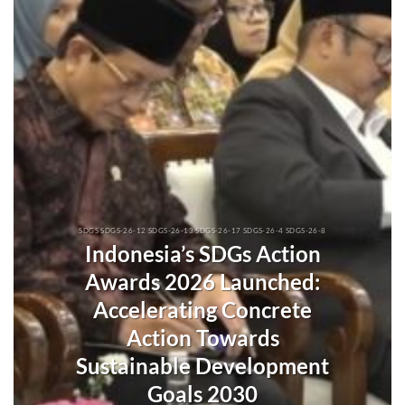
SDGS SDGS-26-12 SDGS-26-13 SDGS-26-17 SDGS-26-4 SDGS-26-8
Indonesia’s SDGs Action
Awards 2026 Launched:
Accelerating Concrete
Action Towards
Sustainable Development
Goals 2030