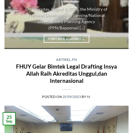
On Thursday, August 6, 2026, the Ministry of
National Development Planning/National
Development Planning Agency
(PPN/Bappenas) [...]
CONTINUE READING
→
ARTIKEL
,
FH
FHUY Gelar Bimtek Legal Drafting Insya
Allah Raih Akreditas Unggul,dan
Internasional
POSTED ON
25/09/2023
BY
M.
25
Sep