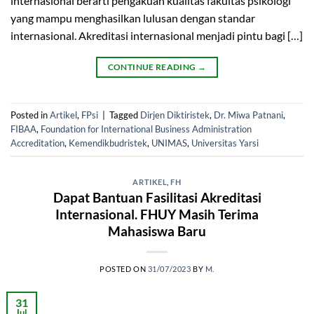
internasional berarti pengakuan kualitas fakultas psikologi
yang mampu menghasilkan lulusan dengan standar
internasional. Akreditasi internasional menjadi pintu bagi […]
CONTINUE READING
→
Posted in
Artikel
,
FPsi
|
Tagged
Dirjen Diktiristek
,
Dr. Miwa Patnani
,
FIBAA
,
Foundation for International Business Administration
Accreditation
,
Kemendikbudristek
,
UNIMAS
,
Universitas Yarsi
ARTIKEL
,
FH
Dapat Bantuan Fasilitasi Akreditasi
Internasional. FHUY Masih Terima
Mahasiswa Baru
POSTED ON
31/07/2023
BY
M.
31
Jul