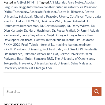
Posted in
Artikel
,
FTI-TI
|
Tagged
Afif Iskandar
,
Arya Noble
,
Asosiasi
Perguruan Tinggi Informatika dan Komputer
,
Assistant Vice President
Digital Technology
,
Associate Professor
,
Australia
,
Biofarma
,
Boston
University
,
Bukalapak
,
Chandra Prasetyo Utomo
,
Cut Aisyah Yunan
,
data
scientist
,
Dekan FTI YARSI
,
Deskhana Wati
,
Dirjen Diktiristek
,
Dr.
Brahmastro Kresnaraman
,
Dr. Cortino Sukotjo
,
Dr. Derry Wijaya
,
Dr.
Dien Kurtanty
,
Dr. Nurul Hashimah
,
Dr. Puspa Pratiwi
,
Dr. Ummi Azizah
Rachmawati
,
Fendy Suyadinata
,
Gojek
,
Google
,
Google TensorFlow
Developer Certificate
,
Hactiv8
,
Kemdikbud RI
,
Ketua Tim Taskforce
PKKM 2021 Prodi Teknik Informatika
,
machine learning engineer
,
PKKM
,
President University
,
Prof. Fasli Jalal
,
Prof. Xue Li
,
PT Prudential
Life Insurance
,
Rakhmad Azhari
,
Red Hat
,
Rektor Universitas Yarsi
,
Rudyanto Butar Butar
,
Samsung R&D
,
The University of Queensland
,
Tokopedia
,
Traveloka
,
Universitas Yarsi
,
Universiti Sains Malaysia
,
University of Illinois at Chicago
,
USA
RECENT POSTS