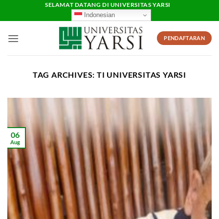
Skip
SELAMAT DATANG DI UNIVERSITAS YARSI
Indonesian
to
content
PENDAFTARAN
TAG ARCHIVES:
TI UNIVERSITAS YARSI
06
Aug