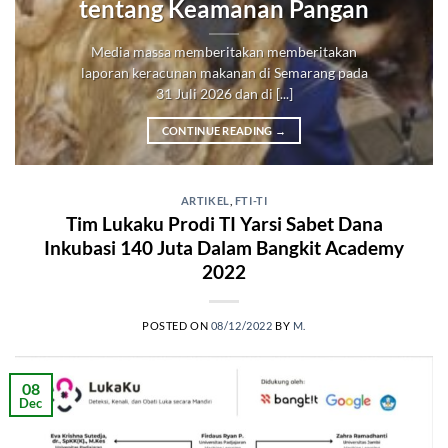
tentang Keamanan Pangan
Media massa memberitakan memberitakan
laporan keracunan makanan di Semarang pada
31 Juli 2026 dan di [...]
CONTINUE READING
→
ARTIKEL
,
FTI-TI
Tim Lukaku Prodi TI Yarsi Sabet Dana
Inkubasi 140 Juta Dalam Bangkit Academy
2022
POSTED ON
08/12/2022
BY
M.
08
Dec