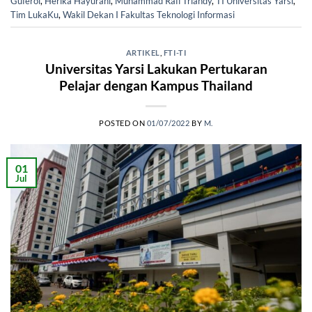
Guferol
,
Herika Hayurani
,
Muhammad Rafi Triandy
,
TI Universitas Yarsi
,
Tim LukaKu
,
Wakil Dekan I Fakultas Teknologi Informasi
ARTIKEL
,
FTI-TI
Universitas Yarsi Lakukan Pertukaran
Pelajar dengan Kampus Thailand
POSTED ON
01/07/2022
BY
M.
01
Jul