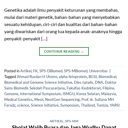
Genetika adalah ilmu penyakit keturunan yang membahas,
mulai dari materi genetik, bahan-bahan yang menyebabkan
sesuatu kehidupan, ciri-ciri dan kualitas dari bahan-bahan
yang diwariskan dari orang tua kepada anak-anaknya hingga
penyakit-penyakit […]
CONTINUE READING
→
Posted in
Artikel
,
FK
,
SPS-DBiomed
,
SPS-MBiomed
,
Universitas
|
Tagged
Ahmad Rusdan H Utomo
,
alpha fetoprotein
,
BGSI
,
Biomedical
,
Biomedical and Genome Science Initiative
,
Dies natalis
,
DNA
,
Doktor
Sains Biomedis Sekolah Pascasarjana
,
Fakultas Kedokteran
,
Filipina
,
Genome
,
International Symposium
,
ISMGU
,
Korea Selatan
,
Malaysia
,
Medical Genetics
,
Mesir
,
NextGen Sequencing
,
Prof. dr. Sultana MH
Faradz
,
science
,
Science Initiative
,
Symposium
,
Thailand
,
Tunisia
,
YARSI
ARTIKEL
,
SPS-MM
Sholat Wajib,Puasa dan Jaga Wudhu Dapat