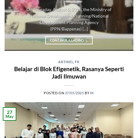
On Thursday, August 6, 2026, the Ministry of
National Development Planning/National
Development Planning Agency
(PPN/Bappenas) [...]
CONTINUE READING
→
ARTIKEL
,
FK
Belajar di Blok Efigenetik, Rasanya Seperti
Jadi Ilmuwan
POSTED ON
27/05/2025
BY
M.
27
May