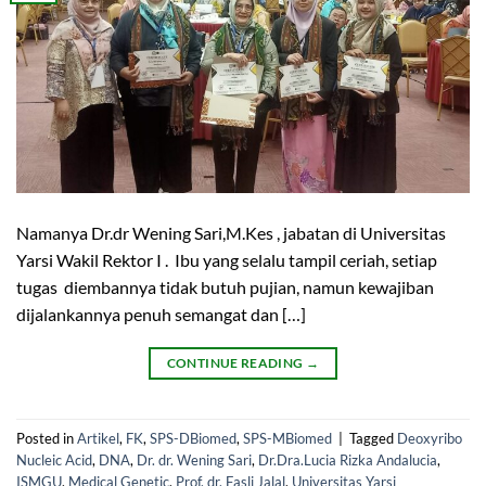
Namanya Dr.dr Wening Sari,M.Kes , jabatan di Universitas
Yarsi Wakil Rektor I . Ibu yang selalu tampil ceriah, setiap
tugas diembannya tidak butuh pujian, namun kewajiban
dijalankannya penuh semangat dan […]
CONTINUE READING
→
Posted in
Artikel
,
FK
,
SPS-DBiomed
,
SPS-MBiomed
|
Tagged
Deoxyribo
Nucleic Acid
,
DNA
,
Dr. dr. Wening Sari
,
Dr.Dra.Lucia Rizka Andalucia
,
ISMGU
,
Medical Genetic
,
Prof. dr. Fasli Jalal
,
Universitas Yarsi