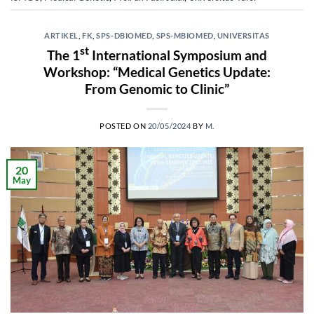
ARTIKEL
,
FK
,
SPS-DBIOMED
,
SPS-MBIOMED
,
UNIVERSITAS
st
The 1
International Symposium and
Workshop: “Medical Genetics Update:
From Genomic to Clinic”
POSTED ON
20/05/2024
BY
M.
20
May