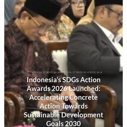
SDGS SDGS-26-12 SDGS-26-13 SDGS-26-17 SDGS-26-4 SDGS-26-8
Indonesia’s SDGs Action
Awards 2026 Launched:
Accelerating Concrete
Action Towards
Sustainable Development
Goals 2030