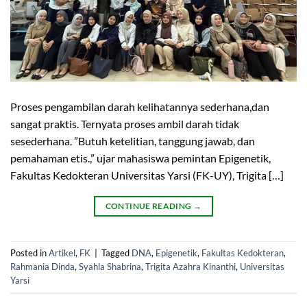
Proses pengambilan darah kelihatannya sederhana,dan
sangat praktis. Ternyata proses ambil darah tidak
sesederhana. ”Butuh ketelitian, tanggung jawab, dan
pemahaman etis.,” ujar mahasiswa pemintan Epigenetik,
Fakultas Kedokteran Universitas Yarsi (FK-UY), Trigita […]
CONTINUE READING
→
Posted in
Artikel
,
FK
|
Tagged
DNA
,
Epigenetik
,
Fakultas Kedokteran
,
Rahmania Dinda
,
Syahla Shabrina
,
Trigita Azahra Kinanthi
,
Universitas
Yarsi