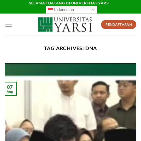
Skip
SELAMAT DATANG DI UNIVERSITAS YARSI
Indonesian
to
content
PENDAFTARAN
TAG ARCHIVES:
DNA
07
Aug