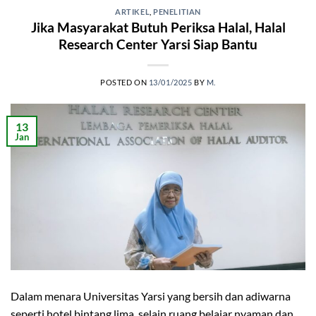
ARTIKEL
,
PENELITIAN
Jika Masyarakat Butuh Periksa Halal, Halal
Research Center Yarsi Siap Bantu
POSTED ON
13/01/2025
BY
M.
13
Jan
Dalam menara Universitas Yarsi yang bersih dan adiwarna
seperti hotel bintang lima, selain ruang belajar nyaman dan