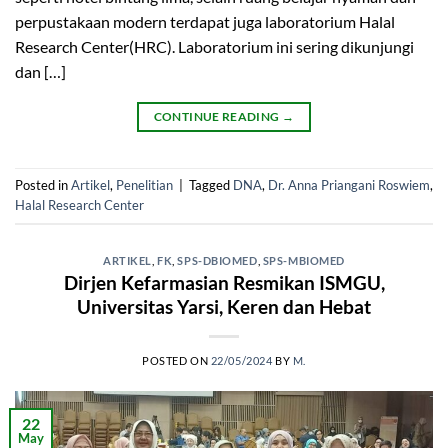
perpustakaan modern terdapat juga laboratorium Halal
Research Center(HRC). Laboratorium ini sering dikunjungi
dan […]
CONTINUE READING
→
Posted in
Artikel
,
Penelitian
|
Tagged
DNA
,
Dr. Anna Priangani Roswiem
,
Halal Research Center
ARTIKEL
,
FK
,
SPS-DBIOMED
,
SPS-MBIOMED
Dirjen Kefarmasian Resmikan ISMGU,
Universitas Yarsi, Keren dan Hebat
POSTED ON
22/05/2024
BY
M.
22
May